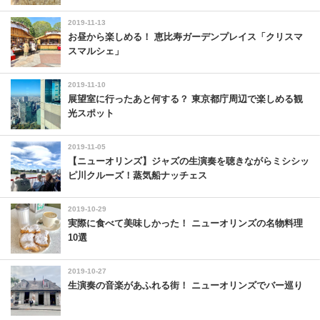
2019-11-13
お昼から楽しめる！ 恵比寿ガーデンプレイス「クリスマ
スマルシェ」
2019-11-10
展望室に行ったあと何する？ 東京都庁周辺で楽しめる観
光スポット
2019-11-05
【ニューオリンズ】ジャズの生演奏を聴きながらミシシッ
ピ川クルーズ！蒸気船ナッチェス
2019-10-29
実際に食べて美味しかった！ ニューオリンズの名物料理
10選
2019-10-27
生演奏の音楽があふれる街！ ニューオリンズでバー巡り