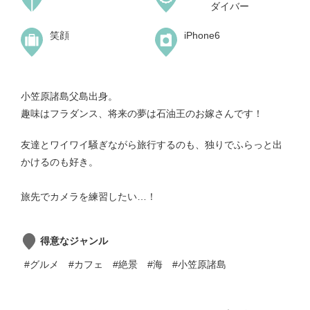
ダイバー
笑顔
iPhone6
小笠原諸島父島出身。
趣味はフラダンス、将来の夢は石油王のお嫁さんです！
友達とワイワイ騒ぎながら旅行するのも、独りでふらっと出
かけるのも好き。
旅先でカメラを練習したい…！
得意なジャンル
#グルメ
#カフェ
#絶景
#海
#小笠原諸島