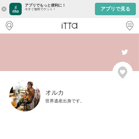
アプリでもっと便利に！
アプリで見る
close
今すぐ無料でゲット！
オルカ
世界遺産出身です。