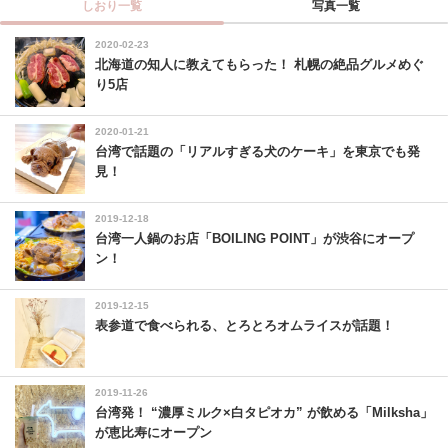
しおり一覧
写真一覧
2020-02-23
北海道の知人に教えてもらった！ 札幌の絶品グルメめぐ
り5店
2020-01-21
台湾で話題の「リアルすぎる犬のケーキ」を東京でも発
見！
2019-12-18
台湾一人鍋のお店「BOILING POINT」が渋谷にオープ
ン！
2019-12-15
表参道で食べられる、とろとろオムライスが話題！
2019-11-26
台湾発！ “濃厚ミルク×白タピオカ” が飲める「Milksha」
が恵比寿にオープン