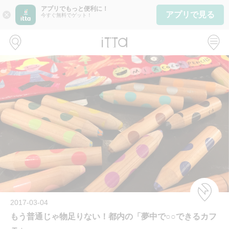
アプリでもっと便利に！
アプリで見る
close
今すぐ無料でゲット！
2017-03-04
もう普通じゃ物足りない！都内の「夢中で○○できるカフ
ェ」