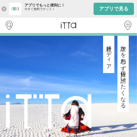
アプリでもっと便利に！
アプリで見る
close
今すぐ無料でゲット！
旅行メディア
誰かを思わず旅行に誘いたくなる