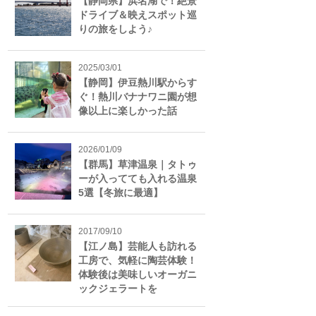
【静岡県】浜名湖で！絶景
ドライブ＆映えスポット巡
りの旅をしよう♪
2025/03/01
【静岡】伊豆熱川駅からす
ぐ！熱川バナナワニ園が想
像以上に楽しかった話
2026/01/09
【群馬】草津温泉｜タトゥ
ーが入ってても入れる温泉
5選【冬旅に最適】
2017/09/10
【江ノ島】芸能人も訪れる
工房で、気軽に陶芸体験！
体験後は美味しいオーガニ
ックジェラートを