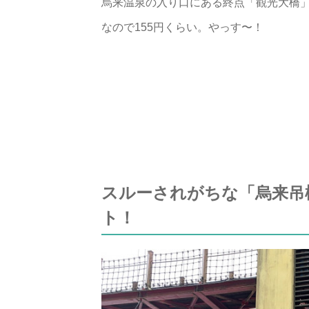
烏来温泉の入り口にある終点「觀光大橋」まで
なので155円くらい。やっす〜！
スルーされがちな「烏来吊
ト！