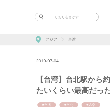
アジア
台湾
2019-07-04
【台湾】台北駅から約
たいくらい最高だっ
#台湾
#台北
#温泉