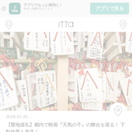
アプリでもっと便利に！
アプリで見る
close
今すぐ無料でゲット！
2019-07-25
【聖地巡礼】都内で映画『天気の子』の舞台を巡る！ 下
駄絵馬も発見！