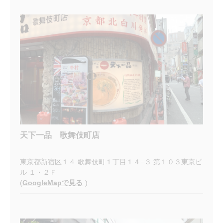
天下一品 歌舞伎町店
東京都新宿区１４ 歌舞伎町１丁目１４−３ 第１０３東京ビ
ル １・２Ｆ
(
GoogleMapで見る
)