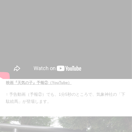
映画『天気の子』予報②（YouTube）
↑ 予告動画（予報②）でも、1分5秒のところで、気象神社の「下
駄絵馬」が登場します。