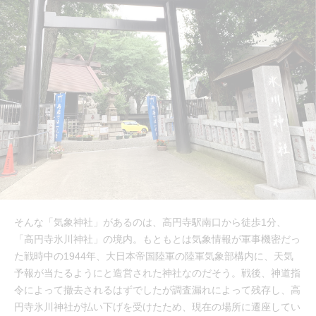
そんな「気象神社」があるのは、高円寺駅南口から徒歩1分、
「高円寺氷川神社」の境内。もともとは気象情報が軍事機密だっ
た戦時中の1944年、大日本帝国陸軍の陸軍気象部構内に、天気
予報が当たるようにと造営された神社なのだそう。戦後、神道指
令によって撤去されるはずでしたが調査漏れによって残存し、高
円寺氷川神社が払い下げを受けたため、現在の場所に遷座してい