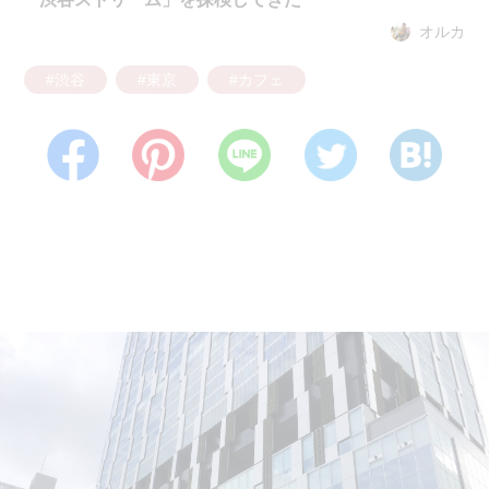
オルカ
#渋谷
#東京
#カフェ