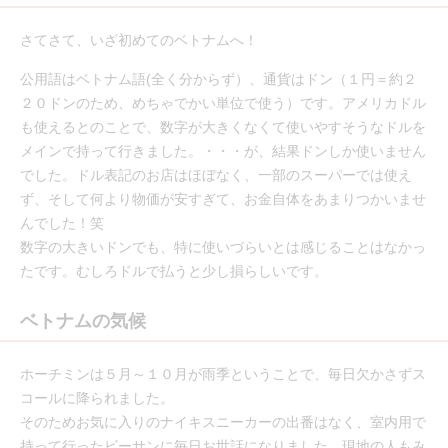
さてさて、いざ初めてのベトナムへ！
公用語はベトナム語(全く分からず）、通貨はドン（１円＝約２
２０ドンのため、めちゃでかい単位で使う）です。アメリカドル
も使えるとのことで、数字が大きくなくて使いやすそうなドルを
メインで持って行きました。・・・が、結果ドンしか使いません
でした。ドル表記のお店はほぼなく、一部のスーパーでは使え
ず、そして何より物価が安すぎて、お金自体をあまりつかいませ
んでした！笑
数字の大きいドンでも、特に使いづらいとは感じることはなかっ
たです。むしろドルで払うと少し損らしいです。
ベトナムの気候
ホーチミンは５月～１０月が雨季ということで、毎日欠かさずス
コールに降られました。
そのためお気に入りのナイキスニーカーの出番はなく、室内用で
持って行ったビーサンに毎日お世話になりました。現地の人もみ