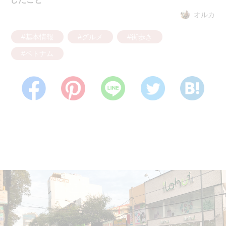
オルカ
#基本情報
#グルメ
#街歩き
#ベトナム