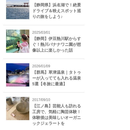
【静岡県】浜名湖で！絶景
ドライブ＆映えスポット巡
りの旅をしよう♪
2025/03/01
【静岡】伊豆熱川駅からす
ぐ！熱川バナナワニ園が想
像以上に楽しかった話
2026/01/09
【群馬】草津温泉｜タトゥ
ーが入ってても入れる温泉
5選【冬旅に最適】
2017/09/10
【江ノ島】芸能人も訪れる
工房で、気軽に陶芸体験！
体験後は美味しいオーガニ
ックジェラートを