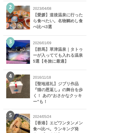
2023/04/08
【愛媛】道後温泉に行った
ら食べたい。名物鯛めし食
べ比べ3選
2026/01/09
【群馬】草津温泉｜タトゥ
ーが入ってても入れる温泉
5選【冬旅に最適】
2016/11/18
【聖地巡礼】ジブリ作品
『猫の恩返し』の舞台を歩
く！ あの“おさかなクッキ
ー”も！
2024/05/24
【香港】エビワンタンメン
食べ比べ。ランキング発