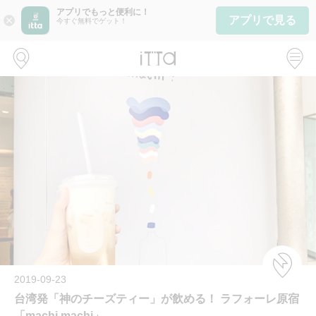
アプリでもっと便利に！
アプリで見る
close
今すぐ無料でゲット！
2019-09-23
台湾発「神のチーズティー」が飲める！ ラフォーレ原宿
「machi machi」