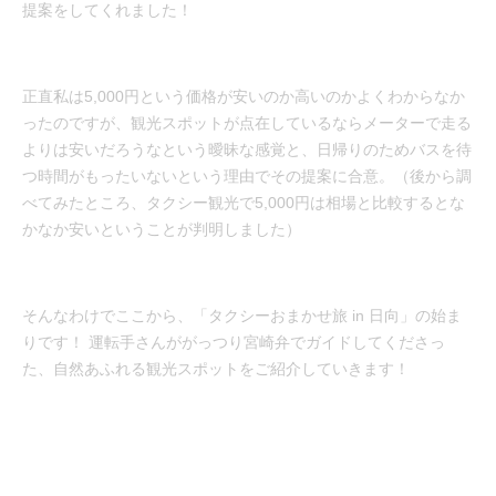
提案をしてくれました！
正直私は5,000円という価格が安いのか高いのかよくわからなか
ったのですが、観光スポットが点在しているならメーターで走る
よりは安いだろうなという曖昧な感覚と、日帰りのためバスを待
つ時間がもったいないという理由でその提案に合意。（後から調
べてみたところ、タクシー観光で5,000円は相場と比較するとな
かなか安いということが判明しました）
そんなわけでここから、「タクシーおまかせ旅 in 日向」の始ま
りです！ 運転手さんががっつり宮崎弁でガイドしてくださっ
た、自然あふれる観光スポットをご紹介していきます！