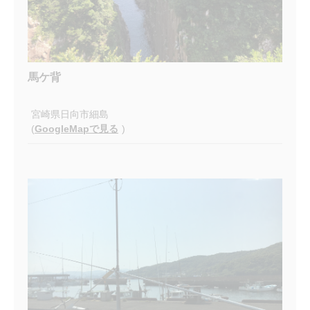
馬ケ背
宮崎県日向市細島
(
GoogleMapで見る
)