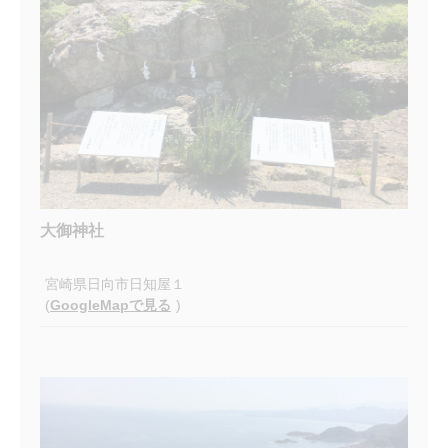
大御神社
宮崎県日向市日知屋１
(
GoogleMapで見る
)