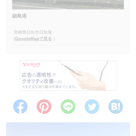
細島港
宮崎県日向市日知屋
(
GoogleMapで見る
)