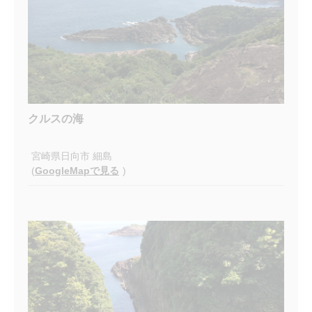
クルスの海
宮崎県日向市 細島
(
GoogleMapで見る
)