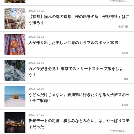
たけいゆきこ
2021-03-22
【京都】憧れの春の京都、桜の絶景名所「平野神社」はこ
う撮ろう！
土庄 蘭
2021-02-19
人が作り出した美しい世界のカラフルスポット10選
S×R
2021-02-07
カメラ好き必見！ 東京でストリートスナップ旅をしよ
う！
uri
2021-02-05
うどんだけじゃない。香川県に行きたくなる女子旅スポッ
ト全て収録！
S×R
2020-07-29
夜景デートの定番「横浜みなとみらい」は、やっぱりステ
キだった
たけいゆきこ