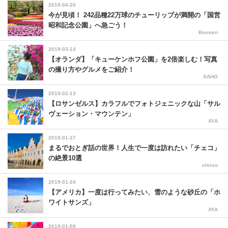
2019-04-20
今が見頃！ 242品種22万球のチューリップが満開の「国営
昭和記念公園」へ急ごう！
Bremen
2019-03-14
【オランダ】「キューケンホフ公園」を2倍楽しむ！写真
の撮り方やグルメをご紹介！
SAHO
2019-02-13
【ロサンゼルス】カラフルでフォトジェニックな山「サル
ヴェーション・マウンテン」
AYA
2019-01-27
まるでおとぎ話の世界！人生で一度は訪れたい「チェコ」
の絶景10選
chriso
2019-01-24
【アメリカ】一度は行ってみたい、雪のような砂丘の「ホ
ワイトサンズ」
AYA
2019-01-09