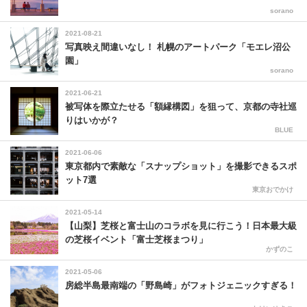
sorano
2021-08-21
写真映え間違いなし！ 札幌のアートパーク「モエレ沼公
園」
sorano
2021-06-21
被写体を際立たせる「額縁構図」を狙って、京都の寺社巡
りはいかが？
BLUE
2021-06-06
東京都内で素敵な「スナップショット」を撮影できるスポ
ット7選
東京おでかけ
2021-05-14
【山梨】芝桜と富士山のコラボを見に行こう！日本最大級
の芝桜イベント「富士芝桜まつり」
かずのこ
2021-05-06
房総半島最南端の「野島崎」がフォトジェニックすぎる！