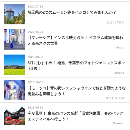
2020-07-15
埼玉県の2つのムーミン谷をハシゴしてみませんか？
たけいゆきこ
2020-06-21
【マレーシア】インスタ映え必至！ イスラム建築を味わ
えるモスクの世界
misato
2020-03-06
3月におすすめ！ 地元、千葉県のフォトジェニックスポッ
ト3選！
sorano
2019-10-05
【モロッコ】青の街シェフシャウエンでおとぎ話のような
街並みを満喫しよう！
かもた のぞみ
2019-05-19
今が見頃！ 東京のバラの名所「旧古河庭園」春のバラフ
ェスティバルへ行こう！
Bremen