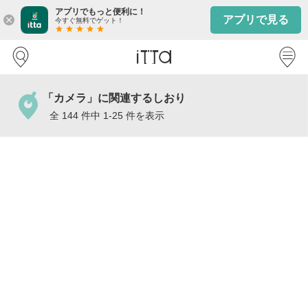
アプリでもっと便利に！
アプリで見る
close
今すぐ無料でゲット！
star
star
star
star
star
「カメラ」に関連するしおり
全 144 件中 1-25 件を表示