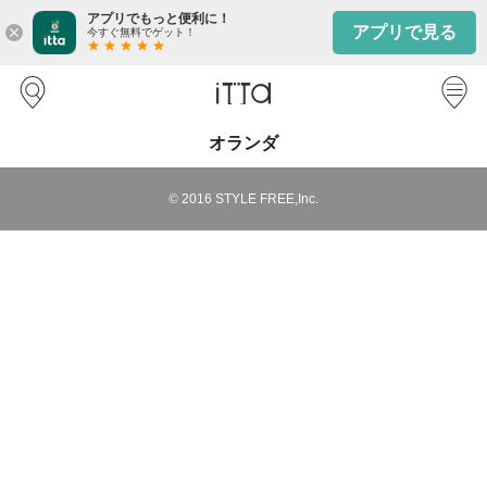
アプリでもっと便利に！
アプリで見る
close
今すぐ無料でゲット！
star
star
star
star
star
オランダ
©
2016
STYLE FREE,Inc.