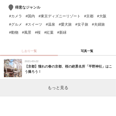
得意なジャンル
#カメラ
#国内
#東京ディズニーリゾート
#京都
#大阪
#グルメ
#スイーツ
#温泉
#愛犬旅
#女子旅
#夫婦旅
#動物
#風景
#桜
#紅葉
#新緑
しおり一覧
写真一覧
2021-03-22
【京都】憧れの春の京都、桜の絶景名所「平野神社」はこ
う撮ろう！
もっと見る