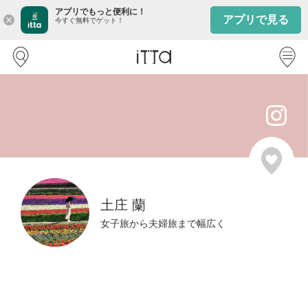
アプリでもっと便利に！
アプリで見る
close
今すぐ無料でゲット！
土庄 蘭
女子旅から夫婦旅まで幅広く