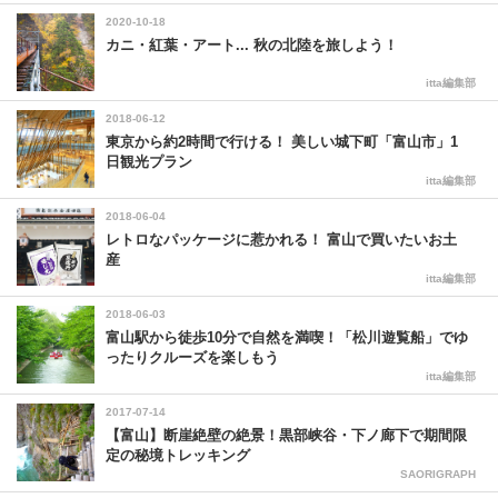
2020-10-18
カニ・紅葉・アート... 秋の北陸を旅しよう！
itta編集部
2018-06-12
東京から約2時間で行ける！ 美しい城下町「富山市」1
日観光プラン
itta編集部
2018-06-04
レトロなパッケージに惹かれる！ 富山で買いたいお土
産
itta編集部
2018-06-03
富山駅から徒歩10分で自然を満喫！「松川遊覧船」でゆ
ったりクルーズを楽しもう
itta編集部
2017-07-14
【富山】断崖絶壁の絶景！黒部峡谷・下ノ廊下で期間限
定の秘境トレッキング
SAORIGRAPH