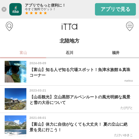
アプリでもっと便利に！
アプリで見る
close
今すぐ無料でゲット！
star
star
star
star
star
北陸地方
富山
石川
福井
2024-09-09
【富山】知る人ぞ知る穴場スポット！魚津水族館＆真珠
コーナー
natsu
2023-03-21
【山岳観光】立山黒部アルペンルートの風光明媚な風景
と雪の大谷について
たびびと
2021-08-01
【富山】体力に自信がなくても大丈夫！ 夏の立山に絶
景を見に行こう！
たけいゆきこ