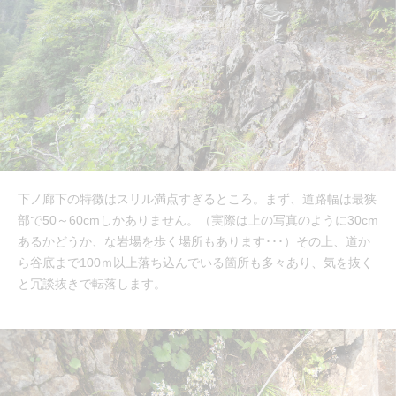
下ノ廊下の特徴はスリル満点すぎるところ。まず、道路幅は最狭
部で50～60cmしかありません。（実際は上の写真のように30cm
あるかどうか、な岩場を歩く場所もあります･･･）その上、道か
ら谷底まで100ｍ以上落ち込んでいる箇所も多々あり、気を抜く
と冗談抜きで転落します。