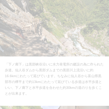
「下ノ廊下」は黒部峡谷沿いに水力発電所の建設の為に作られた
歩道。仙人谷ダムから黒部ダムまでの黒部川上流沿いに約
16.6kmにわたって延びています。ちなみに仙人谷から富山県黒
部市の欅平まで約13kmにわたって延びている歩道は水平歩道と
いい、下ノ廊下と水平歩道を合わせた約30kmの道のりを歩くこ
とが出来ます。