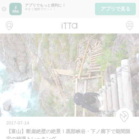
アプリでもっと便利に！
アプリで見る
close
今すぐ無料でゲット！
2017-07-14
【富山】断崖絶壁の絶景！黒部峡谷・下ノ廊下で期間限
定の秘境トレッキング