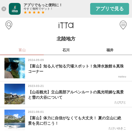
アプリでもっと便利に！
アプリで見る
close
今すぐ無料でゲット！
star
star
star
star
star
北陸地方
富山
石川
福井
2024-09-09
【富山】知る人ぞ知る穴場スポット！魚津水族館＆真珠
コーナー
natsu
2023-03-21
【山岳観光】立山黒部アルペンルートの風光明媚な風景
と雪の大谷について
たびびと
2021-08-01
【富山】体力に自信がなくても大丈夫！ 夏の立山に絶
景を見に行こう！
たけいゆきこ