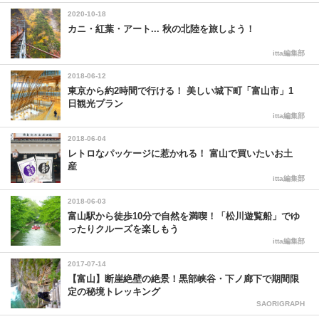
2020-10-18
カニ・紅葉・アート... 秋の北陸を旅しよう！
itta編集部
2018-06-12
東京から約2時間で行ける！ 美しい城下町「富山市」1
日観光プラン
itta編集部
2018-06-04
レトロなパッケージに惹かれる！ 富山で買いたいお土
産
itta編集部
2018-06-03
富山駅から徒歩10分で自然を満喫！「松川遊覧船」でゆ
ったりクルーズを楽しもう
itta編集部
2017-07-14
【富山】断崖絶壁の絶景！黒部峡谷・下ノ廊下で期間限
定の秘境トレッキング
SAORIGRAPH