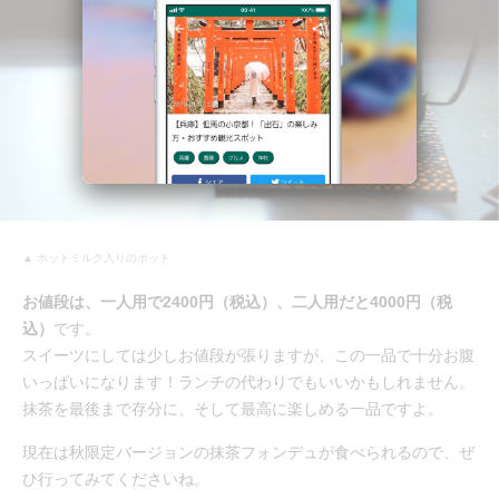
▲ ホットミルク入りのポット
お値段は、一人用で2400円（税込）、二人用だと4000円（税
込）
です。
スイーツにしては少しお値段が張りますが、この一品で十分お腹
いっぱいになります！ランチの代わりでもいいかもしれません。
抹茶を最後まで存分に、そして最高に楽しめる一品ですよ。
現在は秋限定バージョンの抹茶フォンデュが食べられるので、ぜ
ひ行ってみてくださいね。