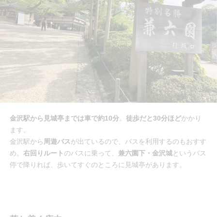
金沢駅から見城亭までは車で約10分
。
徒歩だと30分ほど
かかり
ます。
金沢駅から
周遊バス
が出ているので、バスを利用するのもおすす
め。
右回りルート
のバスに乗って、
兼六園下・金沢城
というバス
停で降りれば、歩いてすぐのところに見城亭があります。