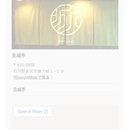
見城亭
〒
920-0936
石川県金沢市兼六町１−１９
(
GoogleMapで見る
)
見城亭