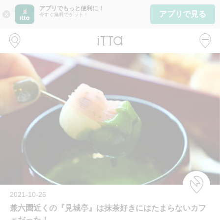
アプリでもっと便利に！
アプリで見る
close
今すぐ無料でゲット！
2021-10-26
兼六園近くの『見城亭』は抹茶好きにはたまらないカフ
ェだった！