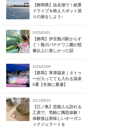
【静岡県】浜名湖で！絶景
ドライブ＆映えスポット巡
りの旅をしよう♪
2025/03/01
【静岡】伊豆熱川駅からす
ぐ！熱川バナナワニ園が想
像以上に楽しかった話
2026/01/09
【群馬】草津温泉｜タトゥ
ーが入ってても入れる温泉
5選【冬旅に最適】
2017/09/10
【江ノ島】芸能人も訪れる
工房で、気軽に陶芸体験！
体験後は美味しいオーガニ
ックジェラートを