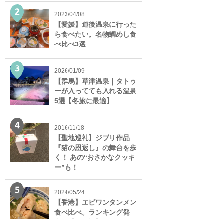
2023/04/08
【愛媛】道後温泉に行った
ら食べたい。名物鯛めし食
べ比べ3選
2026/01/09
【群馬】草津温泉｜タトゥ
ーが入ってても入れる温泉
5選【冬旅に最適】
2016/11/18
【聖地巡礼】ジブリ作品
『猫の恩返し』の舞台を歩
く！ あの“おさかなクッキ
ー”も！
2024/05/24
【香港】エビワンタンメン
食べ比べ。ランキング発