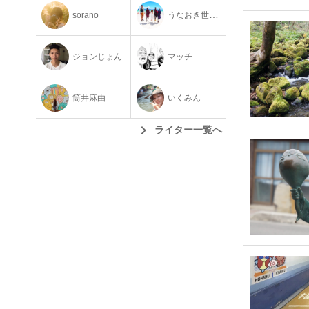
sorano
うなおき世界二周旅
ジョンじょん
マッチ
筒井麻由
いくみん
chevron_right
ライター一覧へ