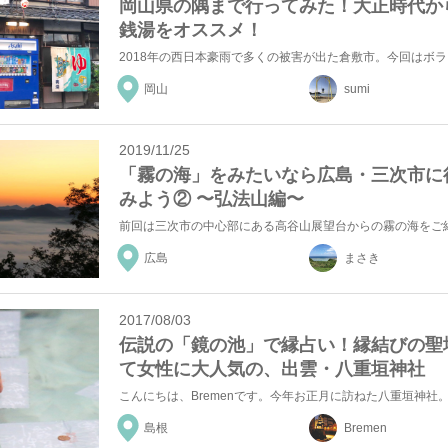
岡山県の隅まで行ってみた！大正時代か
銭湯をオススメ！
岡山
sumi
2019/11/25
「霧の海」をみたいなら広島・三次市に
みよう② 〜弘法山編〜
広島
まさき
2017/08/03
伝説の「鏡の池」で縁占い！縁結びの聖
て女性に大人気の、出雲・八重垣神社
島根
Bremen