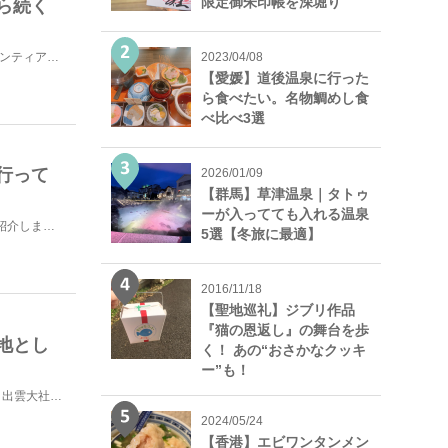
限定御朱印帳を深堀り
ら続く
2018年の西日本豪雨で多くの被害が出た倉敷市。今回はボランティア活動を目的として岡山県に訪れました...
2023/04/08
【愛媛】道後温泉に行った
ら食べたい。名物鯛めし食
べ比べ3選
行って
2026/01/09
【群馬】草津温泉｜タトゥ
ーが入ってても入れる温泉
前回は三次市の中心部にある高谷山展望台からの霧の海をご紹介しました。今回は弘法山から眺める霧の海をご...
5選【冬旅に最適】
2016/11/18
【聖地巡礼】ジブリ作品
『猫の恩返し』の舞台を歩
地とし
く！ あの“おさかなクッキ
ー”も！
こんにちは、Bremenです。今年お正月に訪ねた八重垣神社。出雲大社と並んで “縁結びの...
2024/05/24
【香港】エビワンタンメン