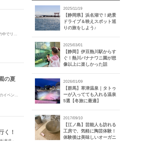
2025/11/19
【静岡県】浜名湖で！絶景
ドライブ＆映えスポット巡
りの旅をしよう♪
今回は、広島県にある「帝釈峡」を紹介します。ここは自然の中でリフレッシュしたい方にぴったりの場所で、...
2025/03/01
【静岡】伊豆熱川駅からす
ぐ！熱川バナナワニ園が想
像以上に楽しかった話
園の夏
2026/01/09
【群馬】草津温泉｜タトゥ
ーが入ってても入れる温泉
こんにちは、しのわずりです。 花火や盆踊り、夏は各地で夜のイベントが行われます。 今回初めて夜ラ...
5選【冬旅に最適】
2017/09/10
【江ノ島】芸能人も訪れる
工房で、気軽に陶芸体験！
行く！
体験後は美味しいオーガニ
岡山県岡山市から総社市にかけて、約21kmに及ぶ「吉備路自転車道」と呼ばれる道があります。道中には吉...