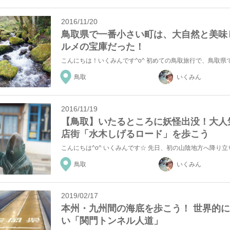
2016/11/20
鳥取県で一番小さい町は、大自然と美味
ルメの宝庫だった！
鳥取
いくみん
2016/11/19
【鳥取】いたるところに妖怪出没！大人
店街「水木しげるロード」を歩こう
鳥取
いくみん
2019/02/17
本州・九州間の海底を歩こう！ 世界的
い「関門トンネル人道」