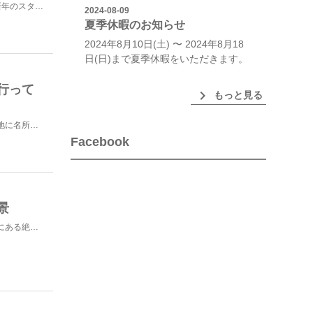
Bremenです！今年のお正月は元旦からの九州への鉄道旅で新年のスタートを切りました。久しぶりの九州...
2024-08-09
夏季休暇のお知らせ
2024年8月10日(土) 〜 2024年8月18
日(日)まで夏季休暇をいただきます。
行って
chevron_right
もっと見る
雲海といえば兵庫県の竹田城跡が有名ですが、他にも日本各地に名所があります。広島県三次市も雲海の名所の...
Facebook
景
「王子が岳（おうじがたけ）」は、岡山県の南部、児島半島にある絶景スポットです。岡山駅から車で約1時間...