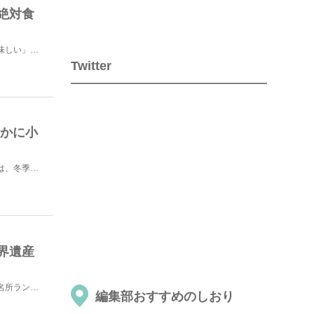
絶対食
山口県民の私が思う山口の良いところのひとつに「ご飯が美味しい」というところがあります。新鮮な海鮮もあ...
Twitter
「かに小
山陰地方の冬といえば「カニ」のシーズン！島根県松江市では、冬季限定で「かに小屋」がオープンします。カ...
界遺産
こんにちは、yuuです(ˊ˘ˋ*)♡ 本日は、毎年広島県内でも桜の名所ランキング上位に入る宮島の桜...
編集部おすすめのしおり