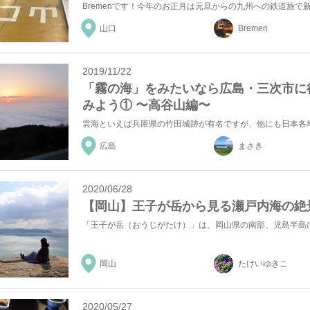
山口
Bremen
2019/11/22
「霧の海」をみたいなら広島・三次市に
みよう① 〜高谷山編〜
広島
まさき
2020/06/28
【岡山】王子が岳から見る瀬戸内海の絶
岡山
たけいゆきこ
2020/05/27