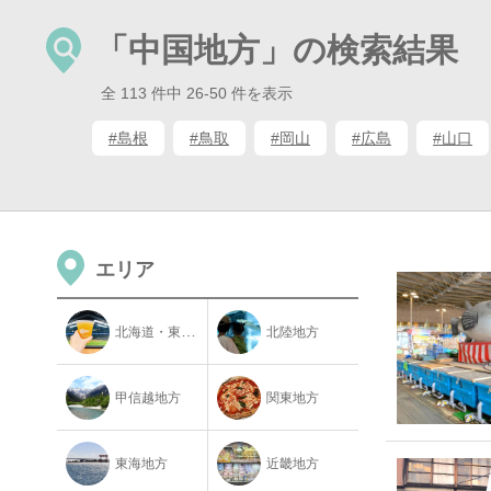
「中国地方」の検索結果
全 113 件中 26-50 件を表示
#島根
#鳥取
#岡山
#広島
#山口
エリア
北海道・東北地方
北陸地方
甲信越地方
関東地方
東海地方
近畿地方