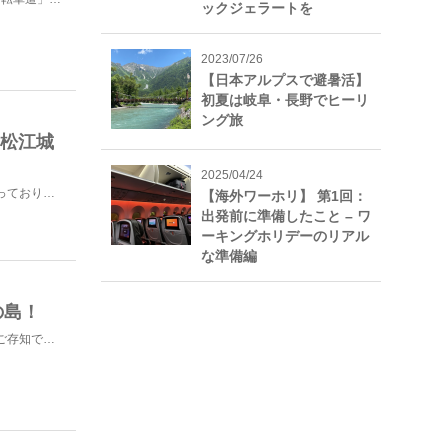
ックジェラートを
2023/07/26
【日本アルプスで避暑活】
初夏は岐阜・長野でヒーリ
ング旅
 松江城
2025/04/24
島根県松江市にある国宝・松江城は、城を囲む堀が現在も残っており、小船でめぐりながら城下の風景を楽しむ...
【海外ワーホリ】 第1回：
出発前に準備したこと – ワ
ーキングホリデーのリアル
な準備編
の島！
瀬戸内海に浮かぶ広島県の島である「大久野島」という島をご存知ですか？ここは何で有名になったかというと...