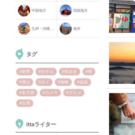
中国地方
四国地方
九州・沖縄地方
海外
タグ
#絶景
#ホテル
#街歩き
#桜
#登山
#タイ
#体験
#温泉
#女子旅
#カメラ
#グルメ
#台湾
ittaライター