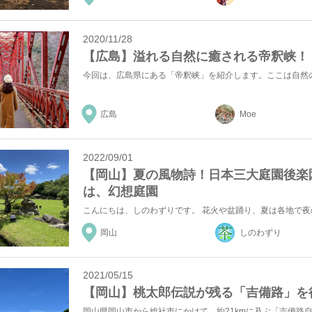
2020/11/28
【広島】溢れる自然に癒される帝釈峡！
広島
Moe
2022/09/01
【岡山】夏の風物詩！日本三大庭園後楽
は、幻想庭園
岡山
しのわずり
2021/05/15
【岡山】桃太郎伝説が残る「吉備路」を