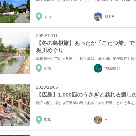
岡山
BLUE
2020/12/11
【冬の島根旅】あったか「こたつ船」で
堀川めぐり
島根
itta編集部
2020/12/06
【広島】1,000匹のうさぎと戯れる癒し
広島
Moe