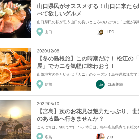
山口県民がオススメする！山口に来たら
べて欲しいグルメ
山口
LEO
2020/12/08
【冬の島根旅】この時期だけ！ 松江の
屋」でカニを気軽に味わおう！
島根
itta編集部
2022/05/10
【宮島】次のお花見は魅力たっぷり、世
のある島へ行きませんか？
広島
yuu