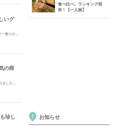
食べ比べ。ランキング発
表！【一人旅】
しいグ
こんにちは！いくみんです^o^ 初めての鳥取旅行で、鳥取県で一番小さい町「江府町（こうふちょう）」へ...
気の商
こんにちは^o^ いくみんです☆ 先日、初の山陰地方へ降り立ちました！羽田よりANAで約1時間30分...
にも珍し
お知らせ