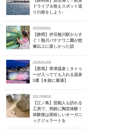
【静岡県】浜名湖で！絶景
ドライブ＆映えスポット巡
りの旅をしよう♪
2025/03/01
【静岡】伊豆熱川駅からす
ぐ！熱川バナナワニ園が想
像以上に楽しかった話
2026/01/09
【群馬】草津温泉｜タトゥ
ーが入ってても入れる温泉
5選【冬旅に最適】
2017/09/10
【江ノ島】芸能人も訪れる
工房で、気軽に陶芸体験！
体験後は美味しいオーガニ
ックジェラートを