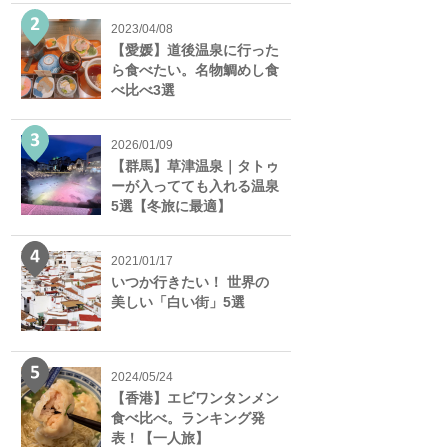
2023/04/08
【愛媛】道後温泉に行った
ら食べたい。名物鯛めし食
べ比べ3選
2026/01/09
【群馬】草津温泉｜タトゥ
ーが入ってても入れる温泉
5選【冬旅に最適】
2021/01/17
いつか行きたい！ 世界の
美しい「白い街」5選
2024/05/24
【香港】エビワンタンメン
食べ比べ。ランキング発
表！【一人旅】