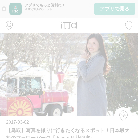
アプリでもっと便利に！
アプリで見る
close
今すぐ無料でゲット！
2017-03-02
【鳥取】写真を撮りに行きたくなるスポット！日本最大
級のフラワーパーク「とっとり花回廊」