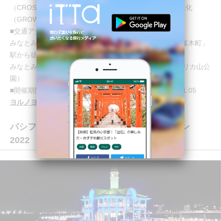
（CROSS）し巡る（FLOW）ことで、新しいものへと進化
（GROW）していく横浜を光と音で表現しています。
■交通アクセス
みなとみらい線「馬車道」駅から徒歩8分、JR根岸線「桜木町」
駅から徒歩13分
みなとみらい線「元町・中華街」駅から徒歩すぐ（アメリカ山公
園）
■開催期間/点灯時間：2022.11.24～2023.1.3 / 17:00～21:05
ヨルノヨ 公式サイト
パシフィコ横浜 ウィンターイルミネーション
2022