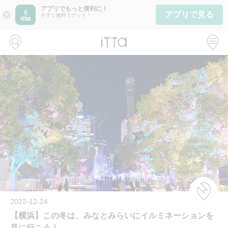
アプリでもっと便利に！
アプリで見る
close
今すぐ無料でゲット！
2022-12-24
【横浜】この冬は、みなとみらいにイルミネーションを
見に行こう！