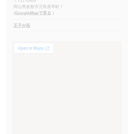
〒
711-0905
岡山県倉敷市児島唐琴町７
(
GoogleMapで見る
)
王子が岳