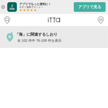
アプリでもっと便利に！
アプリで見る
close
今すぐ無料でゲット！
star
star
star
star
star
「海」に関連するしおり
全 102 件中 76-100 件を表示