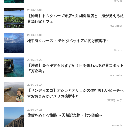
オルカ
2016-09-03
【沖縄】トムクルーズ来店の沖縄料理店と、海が見える絶
景隠れ家カフェ
e.sumita
2016-08-30
地中海クルーズ ～チビタベッキアに向け航海中～
Sarah
2016-08-22
【沖縄】昼も夕方もおすすめ！目を奪われる絶景スポット
「万座毛」
e.sumita
2016-08-14
【サンディエゴ】アシカとアザラシの住む美しいビーチへ
☆おおきみかアメリカ横断中19
おおき みか
2016-07-28
佐賀をめぐる旅路 ～天然記念物・七ツ釜編～
numata