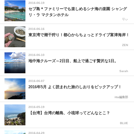
2016-06-19
セブ島＊ファミリーでも楽しめるシナ海の楽園 シャング
リ・ラ マクタンホテル
りぃ
2016-06-16
東京湾で潮干狩り！都心からちょっとドライブ富津海岸！
ZEN
2016-06-10
地中海クルーズ～2日目、船上で過ごす贅沢な1日。
Sarah
2016-06-07
2016年5月 よく読まれた旅のしおりをピックアップ！
itta編集部
2016-05-19
【台湾】台湾の離島、小琉球ってどんなとこ？
BLUE
2016-04-29