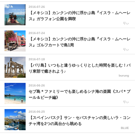
2016-07-26
【メキシコ】カンクンの沖に浮かぶ島『イスラ・ムヘーレ
ス』ガラフォン公園を満喫
りぃ
2016-07-24
【メキシコ】カンクンの沖に浮かぶ島『イスラ・ムヘーレ
ス』ゴルフカートで島1周
りぃ
2016-07-18
【バリ島】いつもと違うゆっくりとした時間を楽しむ！バ
リ東部で癒されよう♪
burung
2016-06-26
セブ島＊ファミリーでも楽しめるシナ海の楽園《スパ＊プ
ール＆ビーチ編》
りぃ
2016-06-25
【スペインバスク】サン・セバスチャンの美しいラ・コン
チャ湾を2つの高台から眺める
BLUE