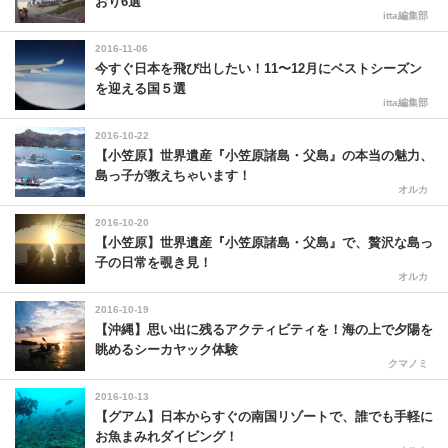
おり6選
itta編集部
2016-11-06
今すぐ日本を飛び出したい！11〜12月にベストシーズン
を迎える国５選
itta編集部
2016-10-22
【小笠原】世界遺産『小笠原諸島・父島』の本当の魅力、
島っ子が教えちゃいます！
オルカ
2016-10-20
【小笠原】世界遺産『小笠原諸島・父島』で、贅沢な島っ
子の日常を覗き見！
オルカ
2016-10-19
【沖縄】思い出に残るアクティビティを！海の上で夕陽を
眺めるシーカヤック体験
クマノミ
2016-10-13
【グアム】日本からすぐの南国リゾートで、誰でも手軽に
お魚まみれダイビング！