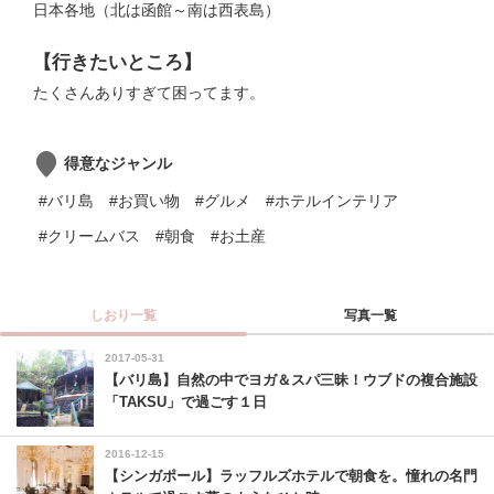
日本各地（北は函館～南は西表島）
【行きたいところ】
たくさんありすぎて困ってます。
得意なジャンル
#バリ島
#お買い物
#グルメ
#ホテルインテリア
#クリームバス
#朝食
#お土産
しおり一覧
写真一覧
2017-05-31
【バリ島】自然の中でヨガ＆スパ三昧！ウブドの複合施設
「TAKSU」で過ごす１日
2016-12-15
【シンガポール】ラッフルズホテルで朝食を。憧れの名門