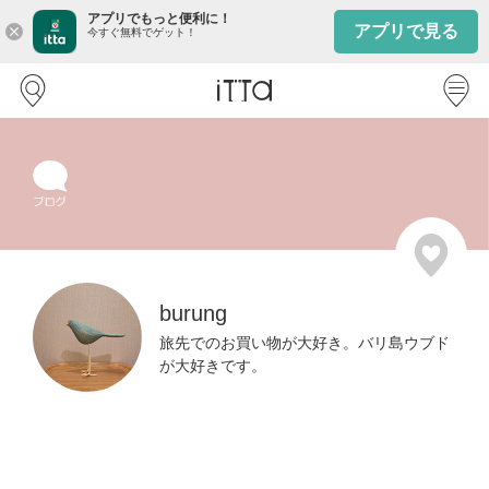
アプリでもっと便利に！
アプリで見る
close
今すぐ無料でゲット！
burung
旅先でのお買い物が大好き。バリ島ウブド
が大好きです。