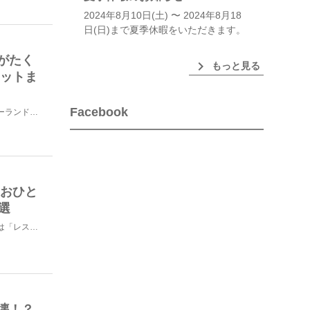
2024年8月10日(土) 〜 2024年8月18
日(日)まで夏季休暇をいただきます。
がたく
chevron_right
もっと見る
ポットま
Facebook
世界初となる星空の世界遺産登録を目指している、ニュージーランドの「テカポ湖」。星空の美しさは折り紙つ...
 おひと
選
ひとり旅というのは不安が付き物。しかしニュージーランドは「レストランやカフェなどの飲食店でカバンを置...
壊！？