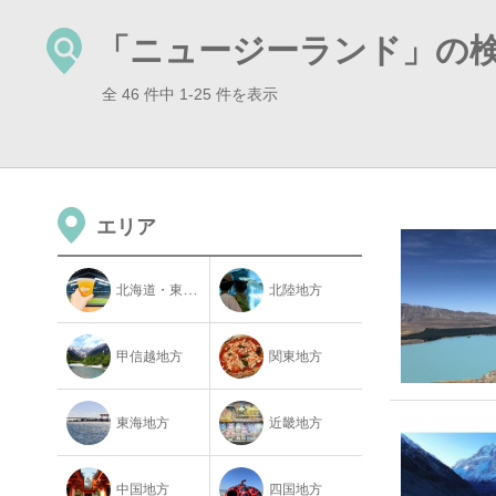
「ニュージーランド」の
全 46 件中 1-25 件を表示
エリア
北海道・東北地方
北陸地方
甲信越地方
関東地方
東海地方
近畿地方
中国地方
四国地方