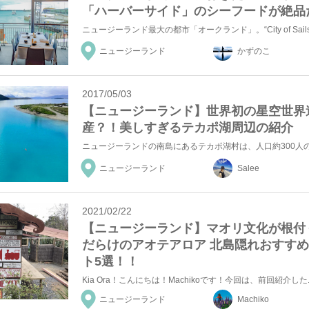
「ハーバーサイド」のシーフードが絶品
ニュージーランド
かずのこ
2017/05/03
【ニュージーランド】世界初の星空世界
産？！美しすぎるテカポ湖周辺の紹介
ニュージーランド
Salee
2021/02/22
【ニュージーランド】マオリ文化が根付
だらけのアオテアロア 北島隠れおすす
ト5選！！
ニュージーランド
Machiko