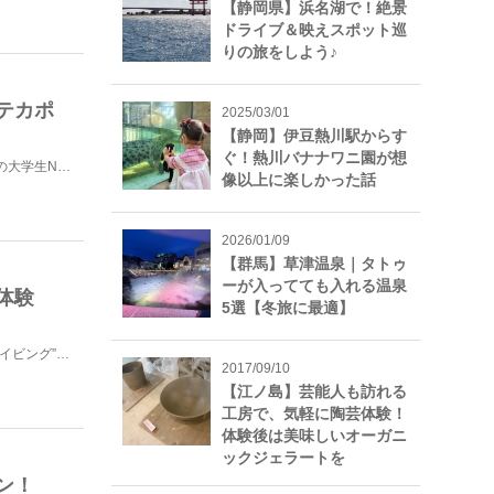
【静岡県】浜名湖で！絶景
ドライブ＆映えスポット巡
りの旅をしよう♪
テカポ
2025/03/01
【静岡】伊豆熱川駅からす
ぐ！熱川バナナワニ園が想
みなさんこんにちは！よく路地裏に吸い込まれていくタイプの大学生Nariです！今まで数カ国、数十都市を...
像以上に楽しかった話
2026/01/09
【群馬】草津温泉｜タトゥ
ーが入ってても入れる温泉
体験
5選【冬旅に最適】
私が人生で一度は体験してみたかったこと、それは“スカイダイビング”。そのスカ...
2017/09/10
【江ノ島】芸能人も訪れる
工房で、気軽に陶芸体験！
体験後は美味しいオーガニ
ックジェラートを
ン！