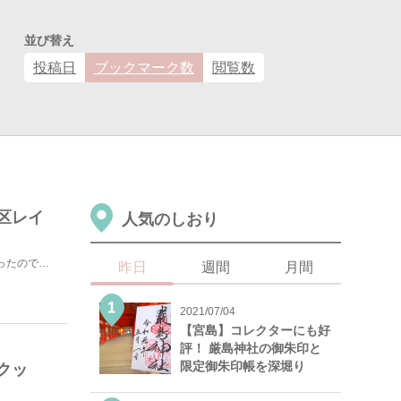
並び替え
投稿日
ブックマーク数
閲覧数
区レイ
人気のしおり
私はニュージーランドに来るまでテカポの事を一切知らなかったのですが、ここを訪れて一目惚れしてしまい、...
昨日
週間
月間
2021/07/04
【宮島】コレクターにも好
評！ 厳島神社の御朱印と
限定御朱印帳を深堀り
クッ