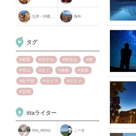
九州・沖縄地方
海外
タグ
#絶景
#ホテル
#街歩き
#桜
#登山
#タイ
#体験
#温泉
#女子旅
#カメラ
#グルメ
#台湾
ittaライター
rina_delrey
こーき