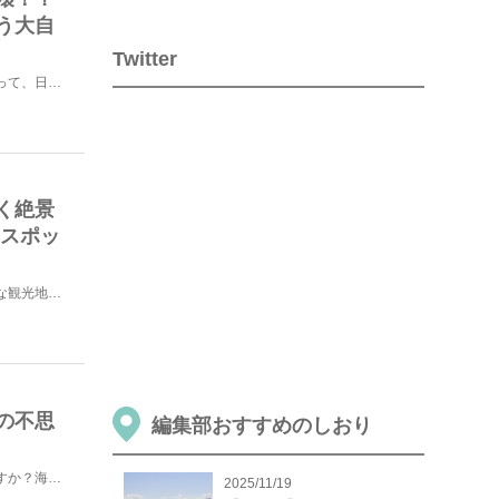
う大自
Twitter
雄大な自然が魅力のニュージーランド。自然が好きな人にとって、日本とは一味違う地球の美しさを感じられる...
く絶景
めスポッ
ニュージーランドには先住民の文化が多々残っており、様々な観光地でもその文化がみられます。今回は、そん...
の不思
編集部おすすめのしおり
ニュージーランド南島の「カイコウラ」という街をご存知ですか？海洋生物がたくさん生息しており、ホエール...
2025/11/19