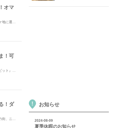
！オマ
ニュージーランドは雄大な自然が多く残っており、映画のロケ地に選ばれる事が多々あります。2020年に実...
ま！可
世界的にも有名な映画『ロード・オブ・ザ・リング』と『ホビット』を知らない人は少ないのではないでしょう...
る！ダ
お知らせ
みなさん、こんにちは。今回は筆者マルの一番のお気に入りの街、ニュージーランドの南島にあるダニーデンの...
2024-08-09
夏季休暇のお知らせ