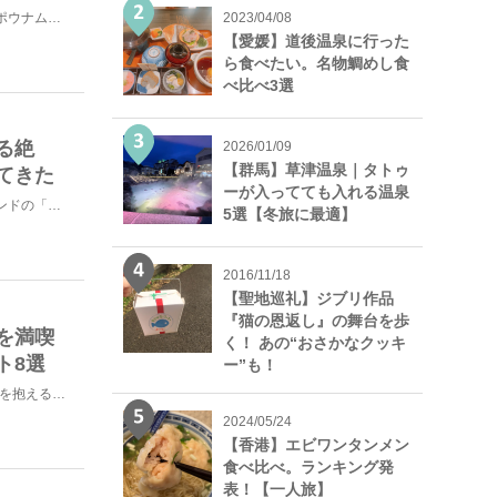
ニュージーランドには、【トンガリロ国立公園】【テ・ワヒポウナム】【亜南極諸島】と3つ世界遺産がありま...
2023/04/08
【愛媛】道後温泉に行った
ら食べたい。名物鯛めし食
べ比べ3選
る絶
2026/01/09
【群馬】草津温泉｜タトゥ
てきた
ーが入ってても入れる温泉
世界初の星空での世界遺産認定を目指しているニュージーランドの「テカポ湖」。テカポ湖の星空は、日本で見...
5選【冬旅に最適】
2016/11/18
【聖地巡礼】ジブリ作品
『猫の恩返し』の舞台を歩
を満喫
く！ あの“おさかなクッキ
ト8選
ー”も！
ニュージーランド1の大都市「オークランド」。人口150万人を抱える大都市ですが、世界的に有名な観光地...
2024/05/24
【香港】エビワンタンメン
食べ比べ。ランキング発
表！【一人旅】