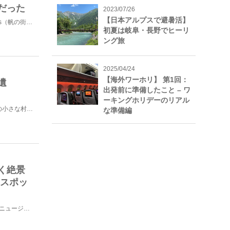
だった
2023/07/26
【日本アルプスで避暑活】
ニュージーランド最大の都市「オークランド」。“City of Sails（帆の街）&rd...
初夏は岐阜・長野でヒーリ
ング旅
2025/04/24
【海外ワーホリ】 第1回：
遺
出発前に準備したこと – ワ
ーキングホリデーのリアル
ニュージーランドの南島にあるテカポ湖村は、人口約300人の小さな村です。町の北側ジョン山にはマウント...
な準備編
く絶景
めスポッ
Kia Ora！こんにちは！Machikoです！今回は、前回紹介したニュージーランド南島の特集に引き...