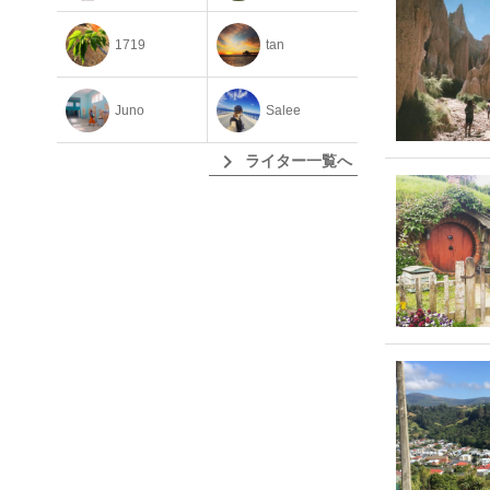
1719
tan
Juno
Salee
chevron_right
ライター一覧へ