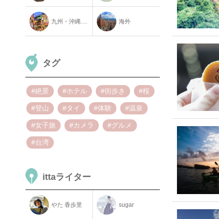
九州・沖縄地方
海外
タグ
#絶景
#ホテル
#街歩き
#桜
#登山
#タイ
#体験
#温泉
#女子旅
#カメラ
#グルメ
#台湾
ittaライター
やた 香歩里
sugar