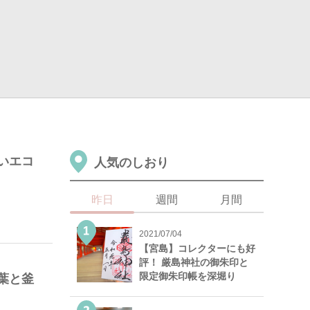
いエコ
人気のしおり
昨日
週間
月間
2021/07/04
【宮島】コレクターにも好
評！ 厳島神社の御朱印と
限定御朱印帳を深堀り
葉と釜