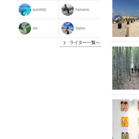
aymikity
harueve
mii
Salee
chevron_right
ライター一覧へ