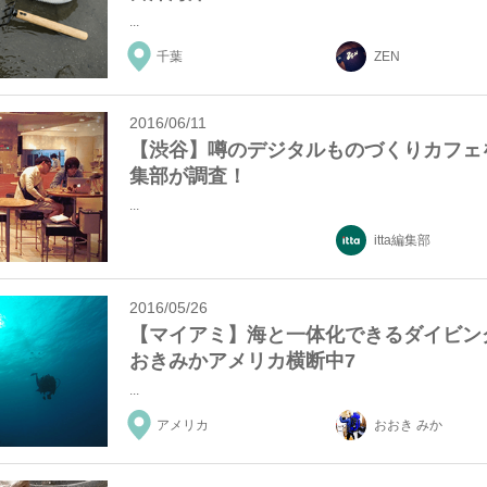
...
千葉
ZEN
2016/06/11
【渋谷】噂のデジタルものづくりカフェをi
集部が調査！
...
itta編集部
2016/05/26
【マイアミ】海と一体化できるダイビン
おきみかアメリカ横断中7
...
アメリカ
おおき みか