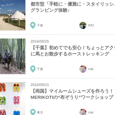
都市型「手軽に・優雅に・スタイリッシ
グランピング体験♪
...
千葉
RIO
2016/09/25
【千葉】初めてでも安心！ちょっとアク
に馬とお散歩するホーストレッキング
...
千葉
nak
2016/09/21
【両国】マイルームシューズを作ろう！
MERIKOTIの“布ぞうり”ワークショップ
...
東京
nak