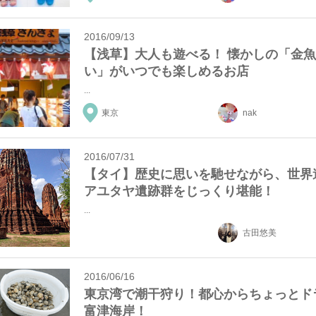
2016/09/13
【浅草】大人も遊べる！ 懐かしの「金
い」がいつでも楽しめるお店
...
東京
nak
2016/07/31
【タイ】歴史に思いを馳せながら、世界
アユタヤ遺跡群をじっくり堪能！
...
古田悠美
2016/06/16
東京湾で潮干狩り！都心からちょっとド
富津海岸！