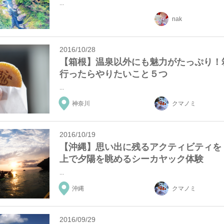
...
nak
2016/10/28
【箱根】温泉以外にも魅力がたっぷり！
行ったらやりたいこと５つ
...
神奈川
クマノミ
2016/10/19
【沖縄】思い出に残るアクティビティを
上で夕陽を眺めるシーカヤック体験
...
沖縄
クマノミ
2016/09/29