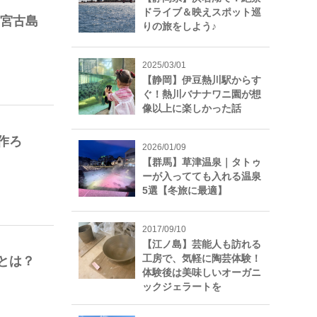
ドライブ＆映えスポット巡
の宮古島
りの旅をしよう♪
2025/03/01
【静岡】伊豆熱川駅からす
ぐ！熱川バナナワニ園が想
像以上に楽しかった話
作ろ
2026/01/09
【群馬】草津温泉｜タトゥ
ーが入ってても入れる温泉
5選【冬旅に最適】
2017/09/10
【江ノ島】芸能人も訪れる
工房で、気軽に陶芸体験！
とは？
体験後は美味しいオーガニ
ックジェラートを