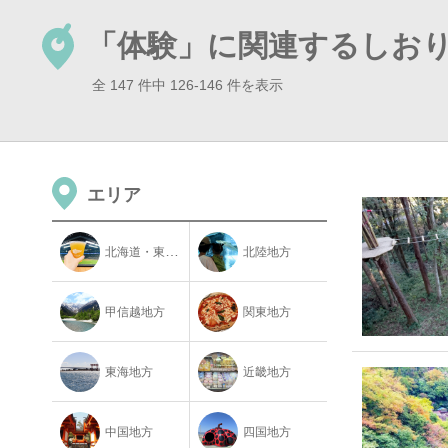
「体験」に関連するしお
全 147 件中 126-146 件を表示
エリア
北海道・東北地方
北陸地方
甲信越地方
関東地方
東海地方
近畿地方
中国地方
四国地方