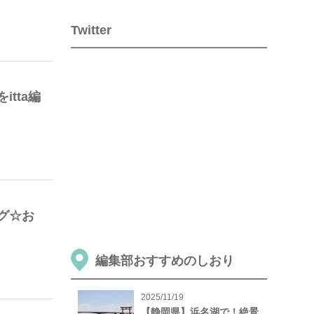
Twitter
tta編
グ☆お
編集部おすすめのしおり
2025/11/19
【静岡県】浜名湖で！絶景