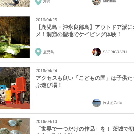
沖縄
ankuma
2016/04/25
【鹿児島・沖永良部島】アウトドア派に
メ！洞窟の聖地でケイビング体験！
...
鹿児島
SAORIGRAPH
2016/04/24
アクセスも良い「こどもの国」は子供た
ぶ遊び場！
...
旅するCalla
2016/04/13
「世界で一つだけの作品」を！ 茨城で