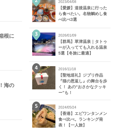
2023/04/08
【愛媛】道後温泉に行った
ら食べたい。名物鯛めし食
べ比べ3選
箱根に
2026/01/09
【群馬】草津温泉｜タトゥ
ーが入ってても入れる温泉
5選【冬旅に最適】
2016/11/18
【聖地巡礼】ジブリ作品
『猫の恩返し』の舞台を歩
！海の
く！ あの“おさかなクッキ
ー”も！
2024/05/24
【香港】エビワンタンメン
食べ比べ。ランキング発
表！【一人旅】