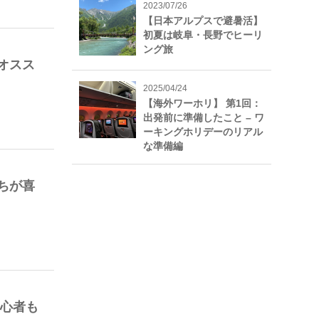
2023/07/26
【日本アルプスで避暑活】
初夏は岐阜・長野でヒーリ
ング旅
オスス
2025/04/24
【海外ワーホリ】 第1回：
出発前に準備したこと – ワ
ーキングホリデーのリアル
な準備編
ちが喜
初心者も