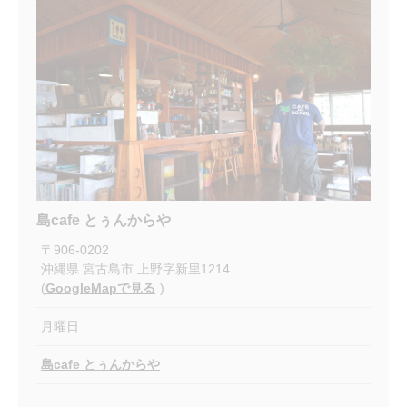
島cafe とぅんからや
〒
906-0202
沖縄県
宮古島市
上野字新里1214
(
GoogleMapで見る
)
月曜日
島cafe とぅんからや