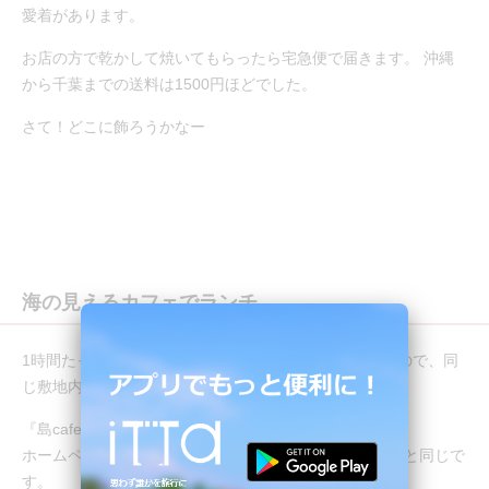
愛着があります。
お店の方で乾かして焼いてもらったら宅急便で届きます。 沖縄
から千葉までの送料は1500円ほどでした。
さて！どこに飾ろうかなー
海の見えるカフェでランチ
1時間たっぷり集中したせいか、とってもお腹がすいたので、同
じ敷地内の海が見えるカフェでランチです。
『島cafe とぅんからや』
ホームページは上で紹介した太陽が窯（てぃだががま）と同じで
す。