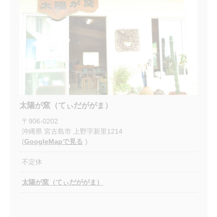
太陽が窯（てぃだががま）
〒
906-0202
沖縄県
宮古島市
上野字新里1214
(
GoogleMapで見る
)
不定休
太陽が窯（てぃだががま）