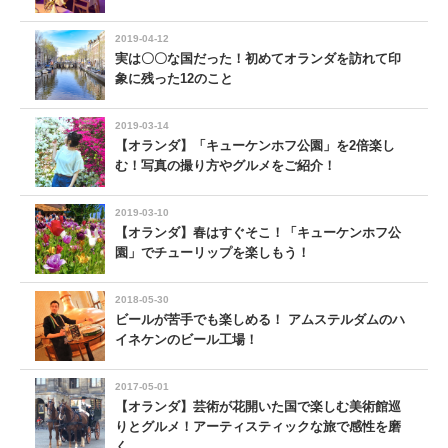
2019-04-12
実は〇〇な国だった！初めてオランダを訪れて印
象に残った12のこと
2019-03-14
【オランダ】「キューケンホフ公園」を2倍楽し
む！写真の撮り方やグルメをご紹介！
2019-03-10
【オランダ】春はすぐそこ！「キューケンホフ公
園」でチューリップを楽しもう！
2018-05-30
ビールが苦手でも楽しめる！ アムステルダムのハ
イネケンのビール工場！
2017-05-01
【オランダ】芸術が花開いた国で楽しむ美術館巡
りとグルメ！アーティスティックな旅で感性を磨
く