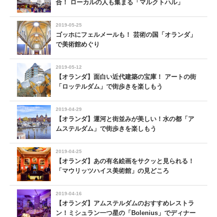
合！ ローカルの人も集まる「マルクトハル」
2019-05-25
ゴッホにフェルメールも！ 芸術の国「オランダ」
で美術館めぐり
2019-05-12
【オランダ】面白い近代建築の宝庫！ アートの街
「ロッテルダム」で街歩きを楽しもう
2019-04-29
【オランダ】運河と街並みが美しい！水の都「ア
ムステルダム」で街歩きを楽しもう
2019-04-25
【オランダ】あの有名絵画をサクッと見られる！
「マウリッツハイス美術館」の見どころ
2019-04-16
【オランダ】アムステルダムのおすすめレストラ
ン！ミシュラン一つ星の「Bolenius」でディナー