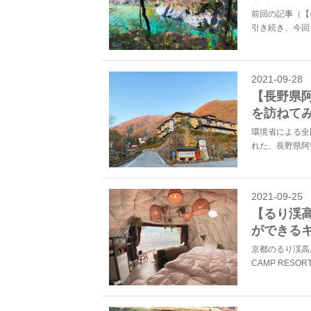
前回の記事（【
引き続き、今回
2021-09-28
【長野県
を訪ねて
環境省による全
れた、長野県阿
2021-09-25
【るり渓
ができるキャ
京都のるり渓高
CAMP RES