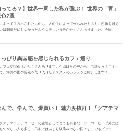
知ってる？】世界一周した私が選ぶ！ 世界の「青」
色7選
によって生み出されたものも、人の手によって作られたものも、想像を越え
いは想像だにしなかったような美しい景色がたくさんありました。今回...
ょっぴり異国感を感じられるカフェ巡り
カフェや喫茶店がたくさんあります。今回はその中から、老舗から今年オー
で、海外の国の要素を取り入れたオススメのカフェをご紹介します！...
飲んで、学んで、爆買い！ 魅力度抜群！「グアテマ
グアテマラ」。コーヒーの産地としてとても有名な一方、コーヒー以外には
ものがない人も多く、日本ではあまり馴染みのない国です。でもグアテ...