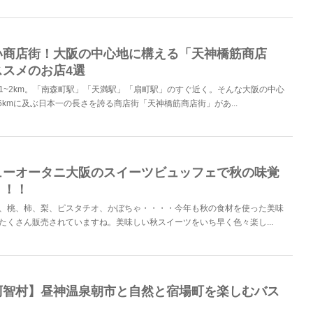
い商店街！大阪の中心地に構える「天神橋筋商店
ススメのお店4選
1~2km。「南森町駅」「天満駅」「扇町駅」のすぐ近く。そんな大阪の中心
6kmに及ぶ日本一の長さを誇る商店街「天神橋筋商店街」があ...
ューオータニ大阪のスイーツビュッフェで秋の味覚
う！！
、桃、柿、梨、ピスタチオ、かぼちゃ・・・・今年も秋の食材を使った美味
たくさん販売されていますね。美味しい秋スイーツをいち早く色々楽し...
阿智村】昼神温泉朝市と自然と宿場町を楽しむバス