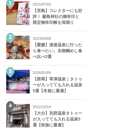
2021/07/04
【宮島】コレクターにも好
評！ 厳島神社の御朱印と
限定御朱印帳を深堀り
2023/04/08
【愛媛】道後温泉に行った
ら食べたい。名物鯛めし食
べ比べ3選
2026/01/09
【群馬】草津温泉｜タトゥ
ーが入ってても入れる温泉
5選【冬旅に最適】
2022/10/19
【大分】別府温泉タトゥー
が入ってても入れる温泉5
選【秋旅に最適】