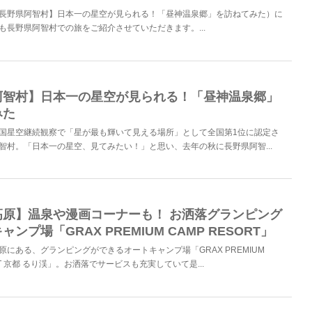
長野県阿智村】日本一の星空が見られる！「昼神温泉郷」を訪ねてみた）に
も長野県阿智村での旅をご紹介させていただきます。...
阿智村】日本一の星空が見られる！「昼神温泉郷」
みた
国星空継続観察で「星が最も輝いて見える場所」として全国第1位に認定さ
智村。「日本一の星空、見てみたい！」と思い、去年の秋に長野県阿智...
高原】温泉や漫画コーナーも！ お洒落グランピング
ンプ場「GRAX PREMIUM CAMP RESORT」
原にある、グランピングができるオートキャンプ場「GRAX PREMIUM
ORT 京都 るり渓」。お洒落でサービスも充実していて是...