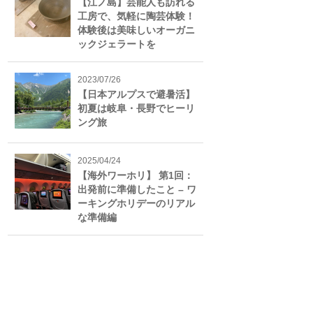
【江ノ島】芸能人も訪れる
工房で、気軽に陶芸体験！
体験後は美味しいオーガニ
ックジェラートを
2023/07/26
【日本アルプスで避暑活】
初夏は岐阜・長野でヒーリ
ング旅
2025/04/24
【海外ワーホリ】 第1回：
出発前に準備したこと – ワ
ーキングホリデーのリアル
な準備編