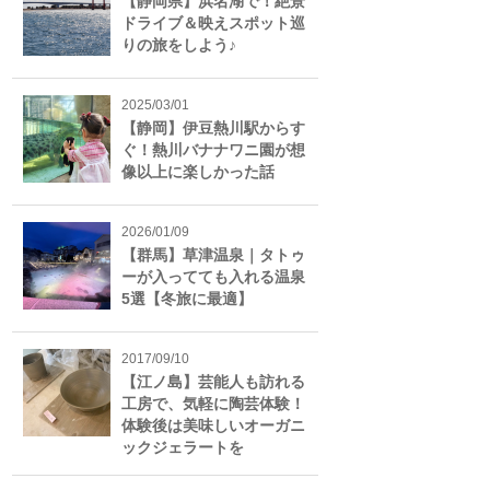
【静岡県】浜名湖で！絶景
ドライブ＆映えスポット巡
りの旅をしよう♪
2025/03/01
【静岡】伊豆熱川駅からす
ぐ！熱川バナナワニ園が想
像以上に楽しかった話
2026/01/09
【群馬】草津温泉｜タトゥ
ーが入ってても入れる温泉
5選【冬旅に最適】
2017/09/10
【江ノ島】芸能人も訪れる
工房で、気軽に陶芸体験！
体験後は美味しいオーガニ
ックジェラートを