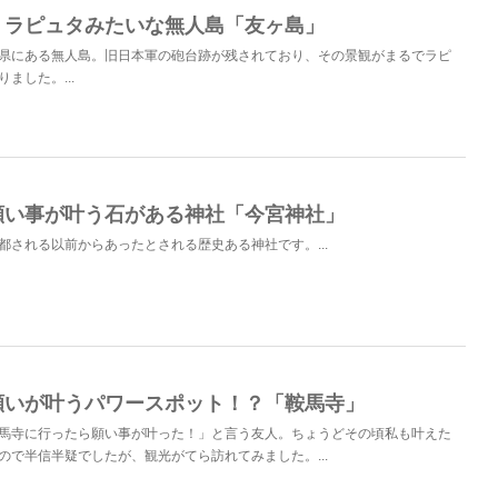
】ラピュタみたいな無人島「友ヶ島」
県にある無人島。旧日本軍の砲台跡が残されており、その景観がまるでラピ
ました。...
願い事が叶う石がある神社「今宮神社」
都される以前からあったとされる歴史ある神社です。...
願いが叶うパワースポット！？「鞍馬寺」
馬寺に行ったら願い事が叶った！」と言う友人。ちょうどその頃私も叶えた
ので半信半疑でしたが、観光がてら訪れてみました。...