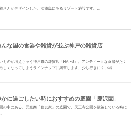
」
雄さんがデザインした、淡路島にあるリゾート施設です。...
色んな国の食器や雑貨が並ぶ神戸の雑貨店
」
いものが増えちゃう神戸市の雑貨店『NAIFS』。アンティークな食器がたく
欲しくなってしまうラインナップに興奮します。少し行きにくい場...
静かに過ごしたい時におすすめの庭園「慶沢園」
園の中にある、元豪商「住友家」の庭園で、天王寺公園を散策している時に
.