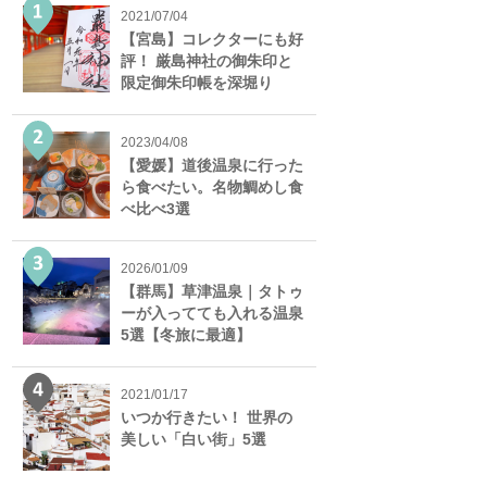
2021/07/04
【宮島】コレクターにも好
評！ 厳島神社の御朱印と
限定御朱印帳を深堀り
2023/04/08
【愛媛】道後温泉に行った
ら食べたい。名物鯛めし食
べ比べ3選
2026/01/09
【群馬】草津温泉｜タトゥ
ーが入ってても入れる温泉
5選【冬旅に最適】
2021/01/17
いつか行きたい！ 世界の
美しい「白い街」5選