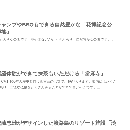
キャンプやBBQもできる自然豊かな「花博記念公
緑地」
も大きな公園です。花や木などがたくさんあり、自然豊かな公園です。 ...
写経体験ができて抹茶もいただける「當麻寺」
ある1,400年の歴史を持つ真言宗のお寺で、趣があります。境内にはたくさ
あり、立派な仏像をたくさんみることができて良かったです。...
安藤忠雄がデザインした淡路島のリゾート施設「淡