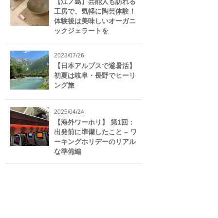
【江ノ島】芸能人も訪れる
工房で、気軽に陶芸体験！
体験後は美味しいオーガニ
ックジェラートを
2023/07/26
【日本アルプスで避暑活】
初夏は岐阜・長野でヒーリ
ング旅
2025/04/24
【海外ワーホリ】 第1回：
出発前に準備したこと – ワ
ーキングホリデーのリアル
な準備編