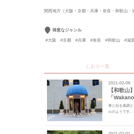
関西地方（大阪・京都・兵庫・奈良・和歌山・
得意なジャンル
#大阪
#京都
#兵庫
#奈良
#和歌山
#滋
しおり一覧
2021-02-08
【和歌山
「Wakano
青と白を基調と
ルのようです。..
2021-02-01