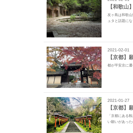
【和歌山
友ヶ島は和歌山
ュタと話題になり
2021-02-01
【京都】
都が平安京に遷
2021-01-27
【京都】
「京都にある鞍
い願いがあった