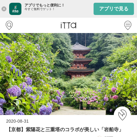
アプリでもっと便利に！
アプリで見る
close
今すぐ無料でゲット！
2020-08-31
【京都】紫陽花と三重塔のコラボが美しい「岩船寺」