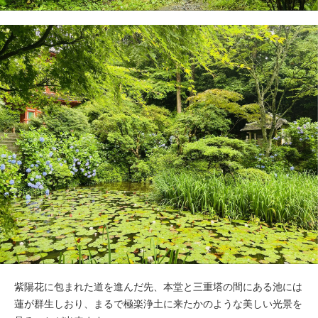
紫陽花に包まれた道を進んだ先、本堂と三重塔の間にある池には
蓮が群生しおり、まるで極楽浄土に来たかのような美しい光景を