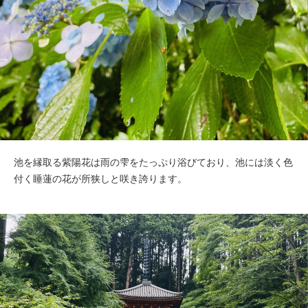
池を縁取る紫陽花は雨の雫をたっぷり浴びており、池には淡く色
付く睡蓮の花が所狭しと咲き誇ります。