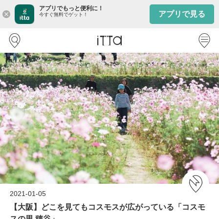
アプリでもっと便利に！
アプリで見る
close
今すぐ無料でゲット！
2021-01-05
【大阪】どこを見てもコスモスが広がっている「コスモ
スの里 穂谷」