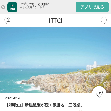
アプリでもっと便利に！
アプリで見る
close
今すぐ無料でゲット！
2021-01-05
【和歌山】断崖絶壁が続く景勝地「三段壁」