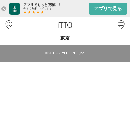
アプリでもっと便利に！
アプリで見る
close
今すぐ無料でゲット！
star
star
star
star
star
東京
©
2016
STYLE FREE,Inc.