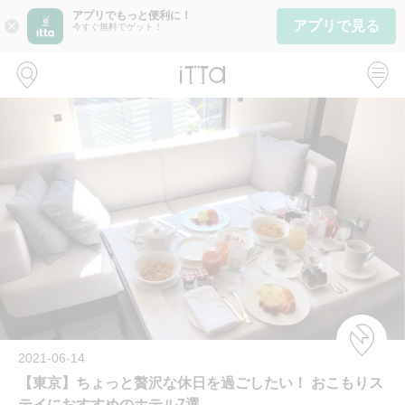
アプリでもっと便利に！
アプリで見る
close
今すぐ無料でゲット！
2021-06-14
【東京】ちょっと贅沢な休日を過ごしたい！ おこもりス
テイにおすすめのホテル7選