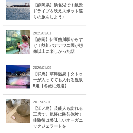
【静岡県】浜名湖で！絶景
ドライブ＆映えスポット巡
りの旅をしよう♪
2025/03/01
【静岡】伊豆熱川駅からす
ぐ！熱川バナナワニ園が想
像以上に楽しかった話
2026/01/09
【群馬】草津温泉｜タトゥ
ーが入ってても入れる温泉
5選【冬旅に最適】
2017/09/10
【江ノ島】芸能人も訪れる
工房で、気軽に陶芸体験！
体験後は美味しいオーガニ
ックジェラートを