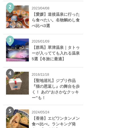
2023/04/08
【愛媛】道後温泉に行った
ら食べたい。名物鯛めし食
べ比べ3選
2026/01/09
【群馬】草津温泉｜タトゥ
ーが入ってても入れる温泉
5選【冬旅に最適】
2016/11/18
【聖地巡礼】ジブリ作品
『猫の恩返し』の舞台を歩
く！ あの“おさかなクッキ
ー”も！
2024/05/24
【香港】エビワンタンメン
食べ比べ。ランキング発