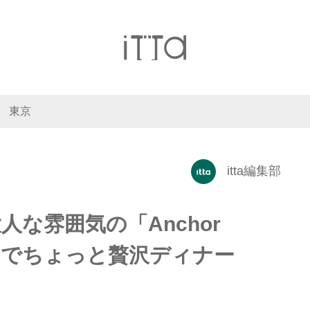
東京
itta編集部
な雰囲気の「Anchor
side」でちょっと贅沢ディナー