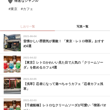
得意なジャンル
#東京
#カフェ
しおり一覧
写真一覧
2021-06-04
昔懐かしい雰囲気が素敵！ 「東京・レトロ喫茶」おすす
め6選
2021-04-22
【東京】レトロかわいい見た目で人気の「クリームソー
ダ」を飲めるカフェ4選
2021-02-05
【浅草】忍者になって遊べちゃうカフェ「忍者カフェ浅
草」
2021-02-03
【千歳船橋】レトロなクリームソーダが可愛い「喫茶パオ