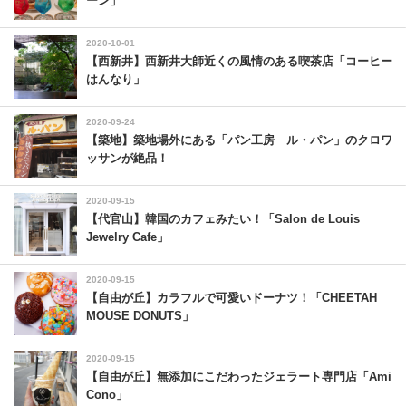
ーン」
2020-10-01
【西新井】西新井大師近くの風情のある喫茶店「コーヒー
はんなり」
2020-09-24
【築地】築地場外にある「パン工房 ル・パン」のクロワ
ッサンが絶品！
2020-09-15
【代官山】韓国のカフェみたい！「Salon de Louis
Jewelry Cafe」
2020-09-15
【自由が丘】カラフルで可愛いドーナツ！「CHEETAH
MOUSE DONUTS」
2020-09-15
【自由が丘】無添加にこだわったジェラート専門店「Ami
Cono」