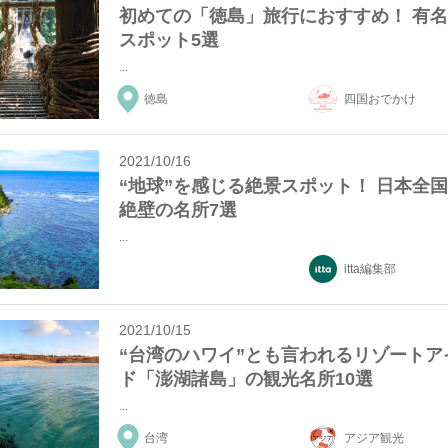
初めての「徳島」旅行におすすめ！ 有
スポット5選
...
徳島
四国おでかけ
2021/10/16
“地球”を感じる絶景スポット！ 日本全
絶壁の名所7選
...
itta編集部
2021/10/15
“台湾のハワイ”とも言われるリゾートア
ド「澎湖諸島」の観光名所10選
...
台湾
アジア観光