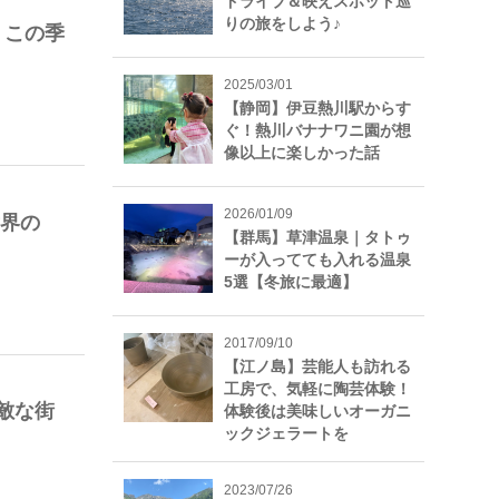
ドライブ＆映えスポット巡
りの旅をしよう♪
 この季
2025/03/01
【静岡】伊豆熱川駅からす
ぐ！熱川バナナワニ園が想
像以上に楽しかった話
2026/01/09
世界の
【群馬】草津温泉｜タトゥ
ーが入ってても入れる温泉
5選【冬旅に最適】
2017/09/10
【江ノ島】芸能人も訪れる
工房で、気軽に陶芸体験！
敵な街
体験後は美味しいオーガニ
ックジェラートを
2023/07/26