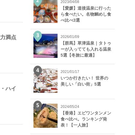
2023/04/08
【愛媛】道後温泉に行った
ら食べたい。名物鯛めし食
べ比べ3選
迫力満点
2026/01/09
【群馬】草津温泉｜タトゥ
ーが入ってても入れる温泉
5選【冬旅に最適】
2021/01/17
いつか行きたい！ 世界の
美しい「白い街」5選
山・ハイ
2024/05/24
【香港】エビワンタンメン
食べ比べ。ランキング発
表！【一人旅】