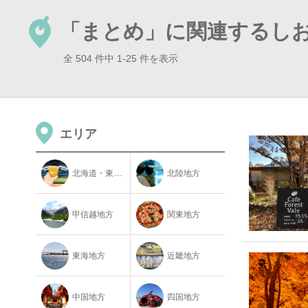
「まとめ」に関連するし
全 504 件中 1-25 件を表示
エリア
北海道・東北地方
北陸地方
甲信越地方
関東地方
東海地方
近畿地方
中国地方
四国地方