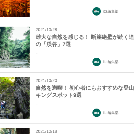
...
itta編集部
2021/10/28
雄大な自然を感じる！ 断崖絶壁が続く
の「渓谷」7選
...
itta編集部
2021/10/20
自然を満喫！ 初心者にもおすすめな登
キングスポット9選
...
itta編集部
2021/10/18