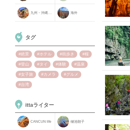
九州・沖縄地方
海外
タグ
#絶景
#ホテル
#街歩き
#桜
#登山
#タイ
#体験
#温泉
#女子旅
#カメラ
#グルメ
#台湾
ittaライター
CANCUN life
樋池朝子