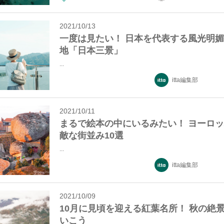
2021/10/13
一度は見たい！ 日本を代表する風光明
地「日本三景」
...
itta編集部
2021/10/11
まるで絵本の中にいるみたい！ ヨーロ
敵な街並み10選
...
itta編集部
2021/10/09
10月に見頃を迎える紅葉名所！ 秋の絶
いこう