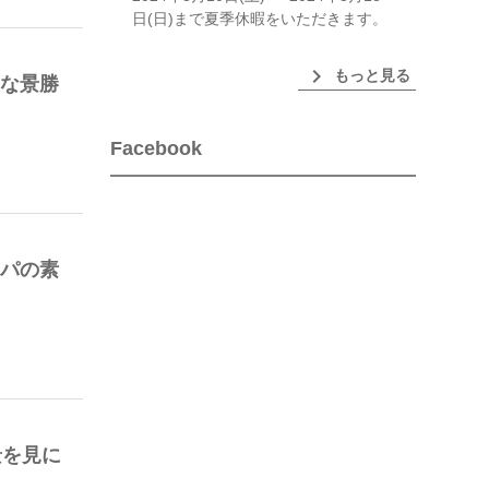
日(日)まで夏季休暇をいただきます。
chevron_right
もっと見る
媚な景勝
Facebook
ッパの素
景を見に