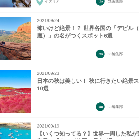
イタリア
itta編集部
2021/09/24
怖いけど絶景！？ 世界各国の「デビル
魔）」の名がつくスポット6選
...
itta編集部
2021/09/23
日本の秋は美しい！ 秋に行きたい絶景
10選
...
itta編集部
2021/09/19
【いくつ知ってる？】世界一周した私が