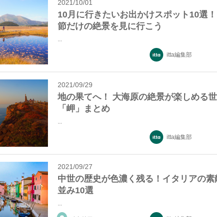
2021/10/01
10月に行きたいお出かけスポット10選！
節だけの絶景を見に行こう
...
itta編集部
2021/09/29
地の果てへ！ 大海原の絶景が楽しめる
「岬」まとめ
...
itta編集部
2021/09/27
中世の歴史が色濃く残る！イタリアの素
並み10選
...