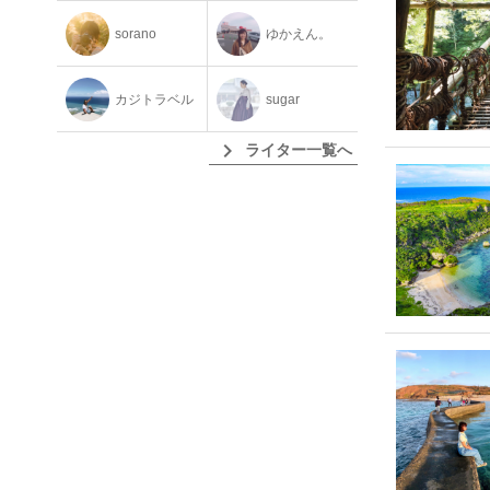
sorano
ゆかえん。
カジトラベル
sugar
chevron_right
ライター一覧へ