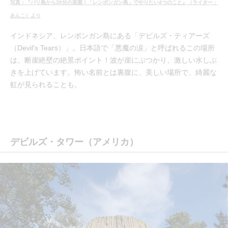
写真：『バリ島から30分の楽園！「レンボンガン島」でやりたい4つのこと』（ライター：
あんこ）より
インドネシア、レンボンガン島にある「デビルズ・ティアーズ
（Devil's Tears）」。日本語で「悪魔の涙」と呼ばれるこの場所
は、断崖絶壁の絶景ポイント！波が崖にぶつかり、激しい水しぶ
きを上げています。怖い名前とは裏腹に、美しい場所で、綺麗な
虹が見られることも。
デビルズ・タワー（アメリカ）