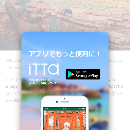
写真：『【アメリカ】一度は訪れたい！ パワースポットで超有名なセドナ絶景ポイント』
（ライター：Rayco）より
アメリカ、アリゾナ州にある「デビルズ・ブリッジ（Devil’s
Bridge）」。セドナの中でも人気の高いスポットで、自然の力に
よってできたレッドロックのの橋は圧巻！真ん中が空洞になって
いる橋からはセドナを一望することができます。