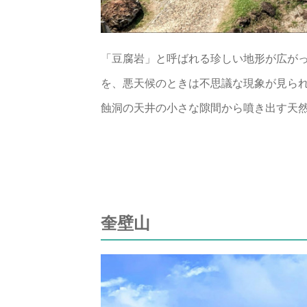
「豆腐岩」と呼ばれる珍しい地形が広が
を、悪天候のときは不思議な現象が見ら
蝕洞の天井の小さな隙間から噴き出す天
奎壁山