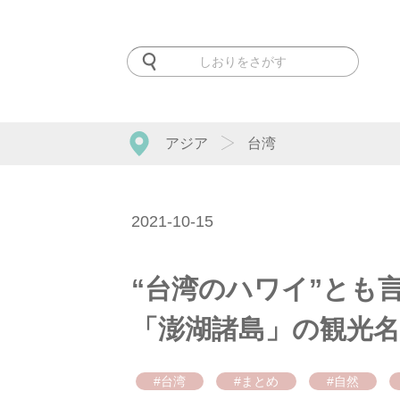
アジア
台湾
2021-10-15
“台湾のハワイ”とも
「澎湖諸島」の観光名
#台湾
#まとめ
#自然