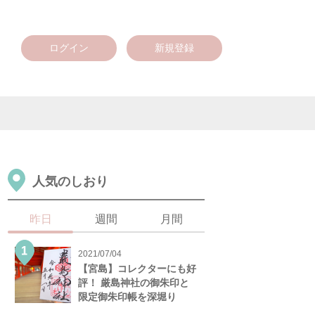
ログイン
新規登録
人気のしおり
昨日
週間
月間
2021/07/04
【宮島】コレクターにも好
評！ 厳島神社の御朱印と
限定御朱印帳を深堀り