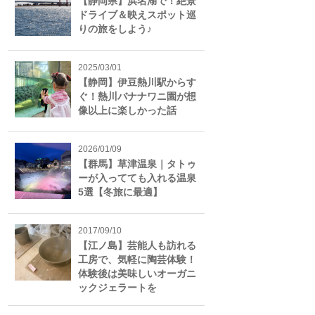
【静岡県】浜名湖で！絶景
ドライブ＆映えスポット巡
りの旅をしよう♪
2025/03/01
【静岡】伊豆熱川駅からす
ぐ！熱川バナナワニ園が想
像以上に楽しかった話
2026/01/09
【群馬】草津温泉｜タトゥ
ーが入ってても入れる温泉
5選【冬旅に最適】
2017/09/10
【江ノ島】芸能人も訪れる
工房で、気軽に陶芸体験！
体験後は美味しいオーガニ
ックジェラートを