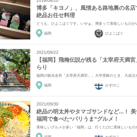
2016/06/20
博多「キヨノ」、風情ある路地裏の名店
絶品お任せ料理
福岡
ひよこぱぐ
2021/09/22
【福岡】飛梅伝説が残る「太宰府天満宮
らり
福岡
かずのこ
2021/09/30
絶品の明太丼やタマゴサンドなど...！ 
福岡で食べた“バリうま”グルメ！