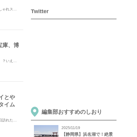
福岡の人気観光地「糸島」の、思わず写真を撮りたくなるおしゃれスポットをご紹介します！糸島へのアクセス...
Twitter
宝庫、博
九州を代表する食の宝庫、福岡。「福岡といったら、明太子」？いえいえそれだけではないんです！そこには、...
イとや
タイム
編集部おすすめのしおり
全国の気になるカフェをめぐる旅を続けている私ですが、先日訪れた福岡県で、久しぶりにお気に入り上位に入...
2025/11/19
【静岡県】浜名湖で！絶景