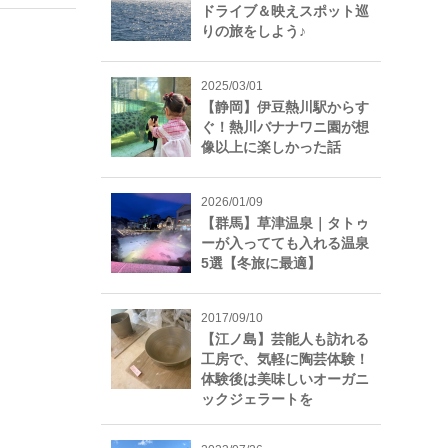
ドライブ＆映えスポット巡
りの旅をしよう♪
2025/03/01
【静岡】伊豆熱川駅からす
ぐ！熱川バナナワニ園が想
像以上に楽しかった話
2026/01/09
【群馬】草津温泉｜タトゥ
ーが入ってても入れる温泉
5選【冬旅に最適】
2017/09/10
【江ノ島】芸能人も訪れる
工房で、気軽に陶芸体験！
体験後は美味しいオーガニ
ックジェラートを