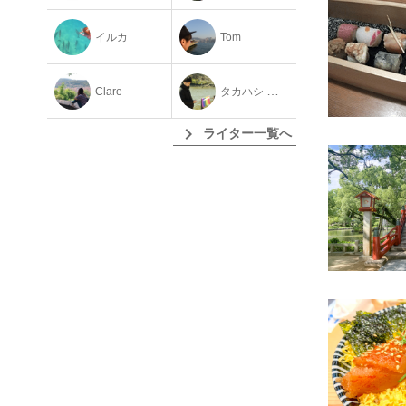
イルカ
Tom
Clare
タカハシ タカシ
chevron_right
ライター一覧へ