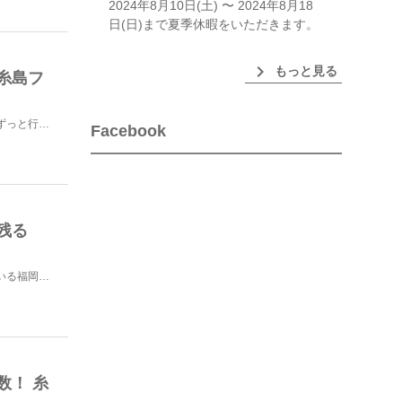
2024年8月10日(土) 〜 2024年8月18
日(日)まで夏季休暇をいただきます。
chevron_right
もっと見る
糸島フ
福岡の観光スポットとして近年人気を集めている「糸島」。ずっと行ってみたいと思っていたものの、東京から...
Facebook
残る
ラーメンや明太子、もつ鍋など、グルメの地として知られている福岡。福岡といえば博多を思い浮かべる方も多...
数！ 糸