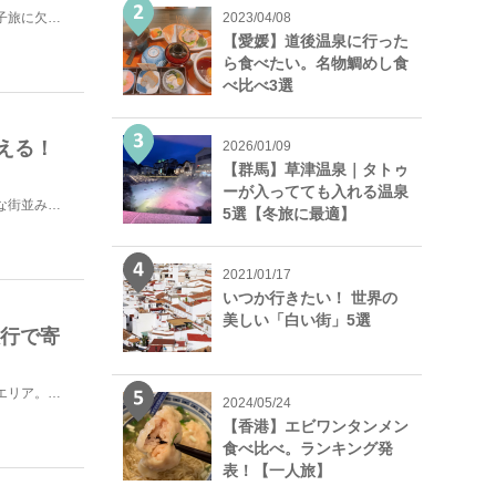
今回は女性向けの福岡のおすすめスポットを紹介します。女子旅に欠かせない可愛いインスタ映えスポット。女...
2023/04/08
【愛媛】道後温泉に行った
ら食べたい。名物鯛めし食
べ比べ3選
える！
2026/01/09
【群馬】草津温泉｜タトゥ
ーが入ってても入れる温泉
福岡県の北九州市門司区にある「門司港レトロ」は、レトロな街並みが特徴的な素敵なエリア。最近ではその街...
5選【冬旅に最適】
2021/01/17
いつか行きたい！ 世界の
美しい「白い街」5選
旅行で寄
福岡県の北西部に位置する「糸島」は、美しい海岸線が続くエリア。博多から車で約35分とアクセスもいいた...
2024/05/24
【香港】エビワンタンメン
食べ比べ。ランキング発
表！【一人旅】