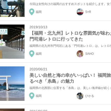
福岡
S×R
2019/10/13
【福岡・北九州】レトロな雰囲気が味わ
門司港レトロに行ってきた
福岡
SAHO
2020/06/21
美しい自然と海の幸がいっぱい！ 福岡
るべき「糸島」の魅力
福岡
ひかる