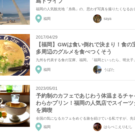
島ドライブ
福岡
saya
2017/04/29
【福岡】GWは食い倒れで決まり！食の
多周辺のグルメを食べつくそう
福岡
うばた
2023/05/01
予約制のカフェであじわう体温まるチャ
わらかプリン！福岡の人気店でスイーツ
を満喫
福岡
はらぺこえりむし