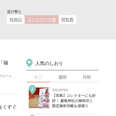
並び替え
投稿日
ブックマーク数
閲覧数
「福
人気のしおり
GWに高校時代の友人と6人で九州旅行へ行ってきました。エアビーと友人宅を活用して宿泊費を抑えた代わり...
昨日
週間
月間
2021/07/04
【宮島】コレクターにも好
評！ 厳島神社の御朱印と
限定御朱印帳を深堀り
をくすぐ