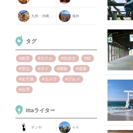
九州・沖縄地方
海外
タグ
#絶景
#ホテル
#街歩き
#桜
#登山
#タイ
#体験
#温泉
#女子旅
#カメラ
#グルメ
#台湾
ittaライター
ナンヤ
イケ