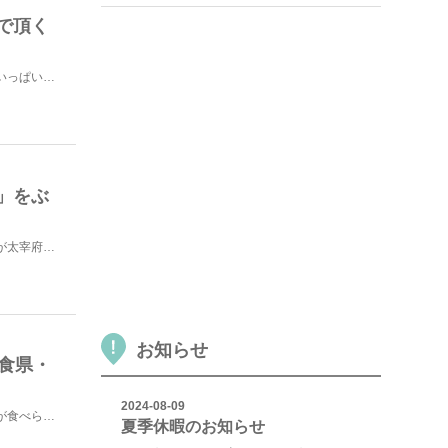
で頂く
どうも、ひよこぱぐです。いやぁ、博多って美味しいものがいっぱいありますよね。もちろん私も大好きな街で...
」をぶ
福岡の観光名所「太宰府天満宮」。大学受験のとき、大叔父が太宰府天満宮の学問のお守りを送ってくれたこと...
お知らせ
美食県・
2024-08-09
美味しいグルメが多い「福岡」は、行くたびに美味しいものが食べられてとても楽しい！そこで今回は、私が福...
夏季休暇のお知らせ