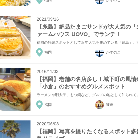
福岡
かずのこ
2021/09/16
【糸島】絶品たまごサンドが大人気の「
ァームハウス UOVO」でランチ！
福岡
かずのこ
2016/11/03
【福岡】老舗の名店多し！城下町の風情
「小倉」のおすすめグルメスポット
福岡
笹舟
2020/06/08
【福岡】写真を撮りたくなるスポット多