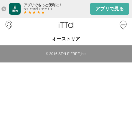
アプリでもっと便利に！
アプリで見る
close
今すぐ無料でゲット！
star
star
star
star
star
オーストリア
©
2016
STYLE FREE,Inc.