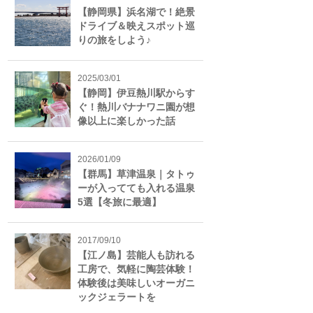
【静岡県】浜名湖で！絶景
ドライブ＆映えスポット巡
りの旅をしよう♪
2025/03/01
【静岡】伊豆熱川駅からす
ぐ！熱川バナナワニ園が想
像以上に楽しかった話
2026/01/09
【群馬】草津温泉｜タトゥ
ーが入ってても入れる温泉
5選【冬旅に最適】
2017/09/10
【江ノ島】芸能人も訪れる
工房で、気軽に陶芸体験！
体験後は美味しいオーガニ
ックジェラートを