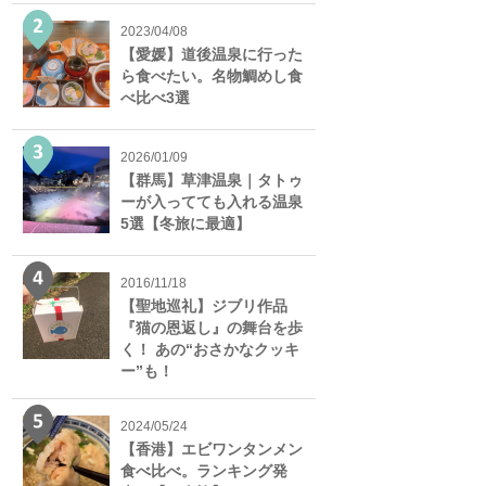
2023/04/08
【愛媛】道後温泉に行った
ら食べたい。名物鯛めし食
べ比べ3選
2026/01/09
【群馬】草津温泉｜タトゥ
ーが入ってても入れる温泉
5選【冬旅に最適】
2016/11/18
【聖地巡礼】ジブリ作品
『猫の恩返し』の舞台を歩
く！ あの“おさかなクッキ
ー”も！
2024/05/24
【香港】エビワンタンメン
食べ比べ。ランキング発