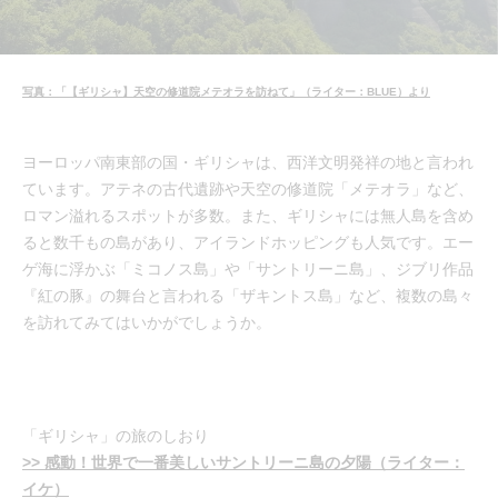
写真：「【ギリシャ】天空の修道院メテオラを訪ねて」（ライター：BLUE）より
ヨーロッパ南東部の国・ギリシャは、西洋文明発祥の地と言われ
ています。アテネの古代遺跡や天空の修道院「メテオラ」など、
ロマン溢れるスポットが多数。また、ギリシャには無人島を含め
ると数千もの島があり、アイランドホッピングも人気です。エー
ゲ海に浮かぶ「ミコノス島」や「サントリーニ島」、ジブリ作品
『紅の豚』の舞台と言われる「ザキントス島」など、複数の島々
を訪れてみてはいかがでしょうか。
「ギリシャ」の旅のしおり
>> 感動！世界で一番美しいサントリーニ島の夕陽（ライター：
イケ）