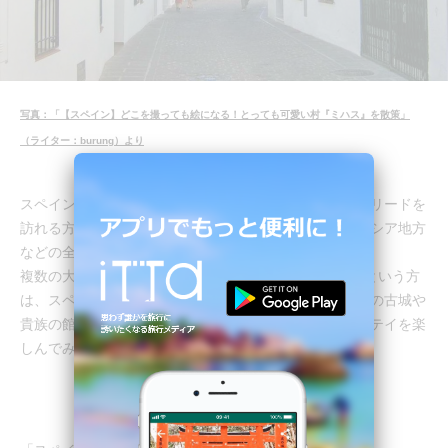
写真：「【スペイン】どこを撮っても絵になる！とっても可愛い村『ミハス』を散策」
（ライター：burung）より
スペイン旅行といえば、芸術の街バルセロナや首都マドリードを
訪れる方が多いかと思いますが、バスク地方やアンダルシア地方
などの全く雰囲気が異なるエリアも見逃せません。
複数の大都市を回るのではなく1箇所でのんびりしたいという方
は、スペインならではの宿泊施設「パラドール」（中世の古城や
貴族の館など、歴史的建造物を改装したホテル）でのステイを楽
しんでみてはいかがでしょうか。