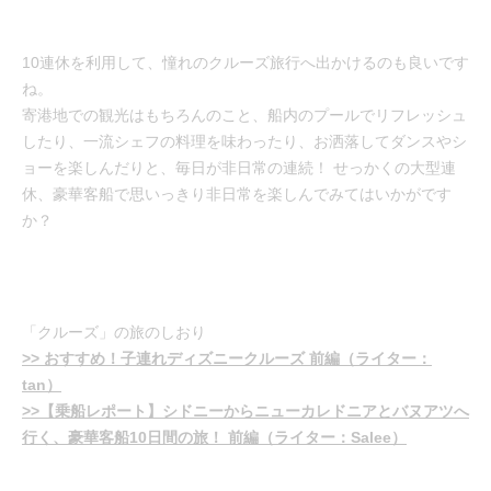
10連休を利用して、憧れのクルーズ旅行へ出かけるのも良いです
ね。
寄港地での観光はもちろんのこと、船内のプールでリフレッシュ
したり、一流シェフの料理を味わったり、お洒落してダンスやシ
ョーを楽しんだりと、毎日が非日常の連続！ せっかくの大型連
休、豪華客船で思いっきり非日常を楽しんでみてはいかがです
か？
「クルーズ」の旅のしおり
>> おすすめ！子連れディズニークルーズ 前編（ライター：
tan）
>>【乗船レポート】シドニーからニューカレドニアとバヌアツへ
行く、豪華客船10日間の旅！ 前編（ライター：Salee）