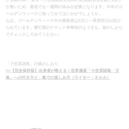
か無いため、最低でも一週間の休みが必要となります。今年のゴ
ールデンウィークに狙ってみてはいかがでしょうか。
なお、ゴールデンウィーク中の乗船券は3月に一斉発売日が設け
られています。繁忙期のチケット争奪戦のようすも、旅のしおり
でチェックしてみてください。
「小笠原諸島」の旅のしおり
>>【完全保存版】出身者が教える！世界遺産「小笠原諸島・父
島」への行き方と、島での楽しみ方（ライター：オルカ）