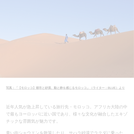
写真：「【モロッコ】都市と砂漠、動と静を感じるモロッコ」（ライター：BLUE）より
近年人気が急上昇している旅行先・モロッコ。アフリカ大陸の中
で最もヨーロッパに近い国であり、様々な文化が融合したエキゾ
チックな雰囲気が魅力です。
青い街シャウエンを散策したり、サハラ砂漠でラクダに乗った