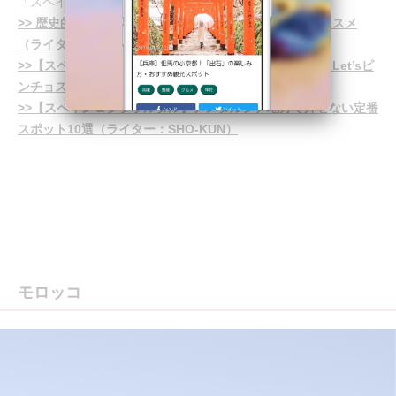
「スペイン」の旅のしおり
>> 歴史的建造物に泊まってみよう！パラドール宿泊のススメ
（ライター：BLUE）
>>【スペインバスク】バルの聖地サン・セバスチャンで Let’sピ
ンチョスハンティング！（ライター：BLUE）
>>【スペイン＆ジブラルタル】アンダルシア地方で外せない定番
スポット10選（ライター：SHO-KUN）
モロッコ