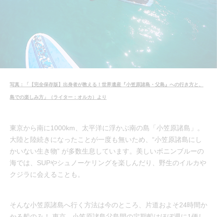
写真：「【完全保存版】出身者が教える！世界遺産『小笠原諸島・父島』への行き方と、
島での楽しみ方」（ライター：オルカ）より
東京から南に1000km、太平洋に浮かぶ南の島「小笠原諸島」。
大陸と陸続きになったことが一度も無いため、“小笠原諸島にし
かいない生き物” が多数生息しています。美しいボニンブルーの
海では、SUPやシュノーケリングを楽しんだり、野生のイルカや
クジラに会えることも。
そんな小笠原諸島へ行く方法は今のところ、片道およそ24時間か
かる船のみ！ 東京 - 小笠原諸島父島間の定期船はほぼ週に1便し