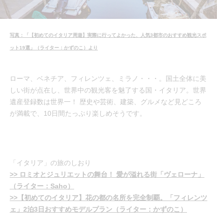
写真：「【初めてのイタリア周遊】実際に行ってよかった、人気3都市のおすすめ観光スポ
ット19選」（ライター：かずのこ）より
ローマ、ベネチア、フィレンツェ、ミラノ・・・。国土全体に美
しい街が点在し、世界中の観光客を魅了する国・イタリア。世界
遺産登録数は世界一！ 歴史や芸術、建築、グルメなど見どころ
が満載で、10日間たっぷり楽しめそうです。
「イタリア」の旅のしおり
>> ロミオとジュリエットの舞台！ 愛が溢れる街「ヴェローナ」
（ライター：Saho）
>>【初めてのイタリア】花の都の名所を完全制覇。「フィレンツ
ェ」2泊3日おすすめモデルプラン（ライター：かずのこ）