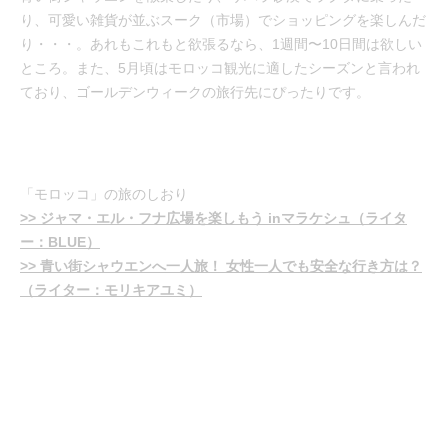
り、可愛い雑貨が並ぶスーク（市場）でショッピングを楽しんだ
り・・・。あれもこれもと欲張るなら、1週間〜10日間は欲しい
ところ。また、5月頃はモロッコ観光に適したシーズンと言われ
ており、ゴールデンウィークの旅行先にぴったりです。
「モロッコ」の旅のしおり
>> ジャマ・エル・フナ広場を楽しもう inマラケシュ（ライタ
ー：BLUE）
>> 青い街シャウエンへ一人旅！ 女性一人でも安全な行き方は？
（ライター：モリキアユミ）