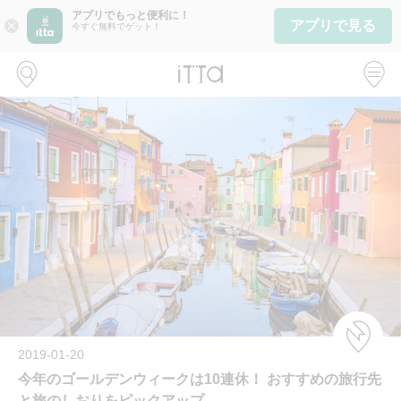
アプリでもっと便利に！
アプリで見る
close
今すぐ無料でゲット！
2019-01-20
今年のゴールデンウィークは10連休！ おすすめの旅行先
と旅のしおりをピックアップ