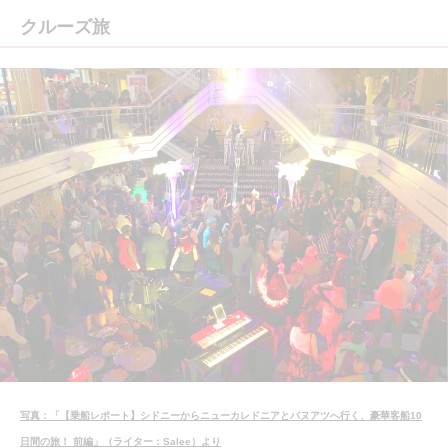
クルーズ旅
写真：「【乗船レポート】シドニーからニューカレドニアとバヌアツへ行く、豪華客船10
日間の旅！ 前編」（ライター：Salee）より