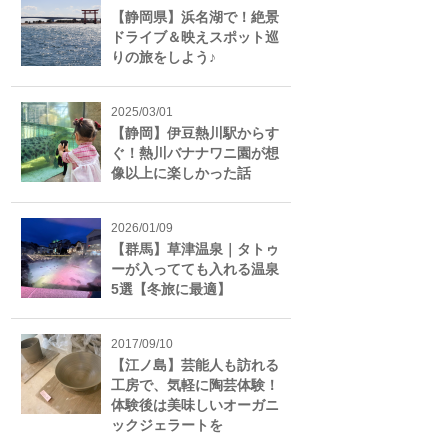
【静岡県】浜名湖で！絶景
ドライブ＆映えスポット巡
りの旅をしよう♪
2025/03/01
【静岡】伊豆熱川駅からす
ぐ！熱川バナナワニ園が想
像以上に楽しかった話
2026/01/09
【群馬】草津温泉｜タトゥ
ーが入ってても入れる温泉
5選【冬旅に最適】
2017/09/10
【江ノ島】芸能人も訪れる
工房で、気軽に陶芸体験！
体験後は美味しいオーガニ
ックジェラートを