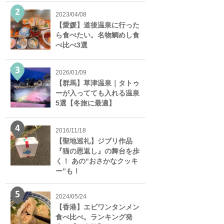
2023/04/08
【愛媛】道後温泉に行った
ら食べたい。名物鯛めし食
べ比べ3選
2026/01/09
【群馬】草津温泉｜タトゥ
ーが入ってても入れる温泉
5選【冬旅に最適】
2016/11/18
【聖地巡礼】ジブリ作品
『猫の恩返し』の舞台を歩
く！ あの“おさかなクッキ
ー”も！
2024/05/24
【香港】エビワンタンメン
食べ比べ。ランキング発