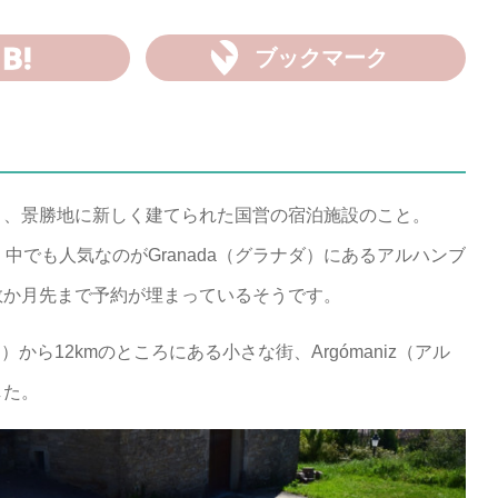
ブックマーク
り、景勝地に新しく建てられた国営の宿泊施設のこと。
中でも人気なのがGranada（グラナダ）にあるアルハンブ
数か月先まで予約が埋まっているそうです。
）から12kmのところにある小さな街、Argómaniz（アル
した。