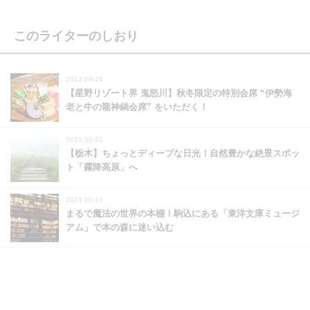
このライターのしおり
2022-09-25
【星野リゾート界 鬼怒川】秋冬限定の特別会席 “伊勢海
老と牛の龍神鍋会席” をいただく！
2021-10-21
【栃木】ちょっとディープな日光！自然豊かな絶景スポッ
ト「霧降高原」へ
2021-10-19
まるで魔法の世界の本棚！駒込にある「東洋文庫ミュージ
アム」で本の森に迷い込む