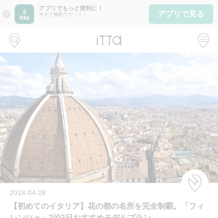
アプリでもっと便利に！
アプリで見る
close
今すぐ無料でゲット！
2018-04-28
【初めてのイタリア】花の都の名所を完全制覇。「フィ
レンツェ」2泊3日おすすめモデルプラン