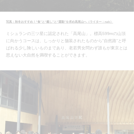
写真：秋冬おすすめ！“食”と“癒し”と“運動”を求め高尾山へ（ライター：nak）
ミシュランの三ツ星に認定された「高尾山」。標高599mの山頂
に向かうコースは、しっかりと舗装されたものから“自然路”と呼
ばれる少し険しいものまであり、老若男女問わず誰もが東京とは
思えない大自然を満喫することができます。