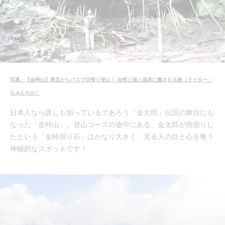
写真：【金時山】東京からバスで日帰り登山！ 自然と猫と温泉に癒される旅（ライター：
ちゃんちか）
日本人なら誰しも知っているであろう「金太郎」伝説の舞台にも
なった「金時山」。登山コースの途中にある、金太郎が雨宿りし
たという「金時宿り石」はかなり大きく、見る人の目と心を奪う
神秘的なスポットです！