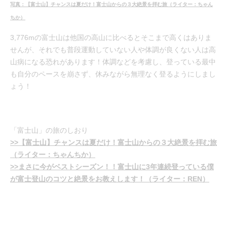
写真：【富士山】チャンスは夏だけ！富士山からの３大絶景を拝む旅（ライター：ちゃん
ちか）
3,776mの富士山は他国の高山に比べるとそこまで高くはありま
せんが、それでも普段運動していない人や体調が良くない人は高
山病になる恐れがあります！体調などを考慮し、登っている最中
も自分のペースを崩さず、休みながら無理なく登るようにしまし
ょう！
「富士山」の旅のしおり
>>【富士山】チャンスは夏だけ！富士山からの３大絶景を拝む旅
（ライター：ちゃんちか）
>>まさに今がベストシーズン！！富士山に3年連続登っている僕
が富士登山のコツと絶景をお教えします！（ライター：REN）