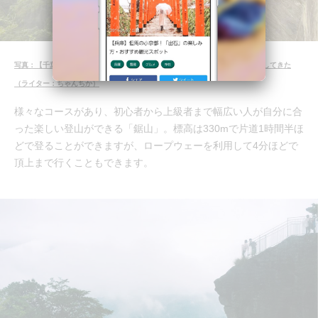
写真：【千葉】まるで海外の遺跡のよう！絶景が楽しめる鋸山で“地獄のぞき”してきた
（ライター：ちゃんちか）
様々なコースがあり、初心者から上級者まで幅広い人が自分に合
った楽しい登山ができる「鋸山」。標高は330mで片道1時間半ほ
どで登ることができますが、ロープウェーを利用して4分ほどで
頂上まで行くこともできます。