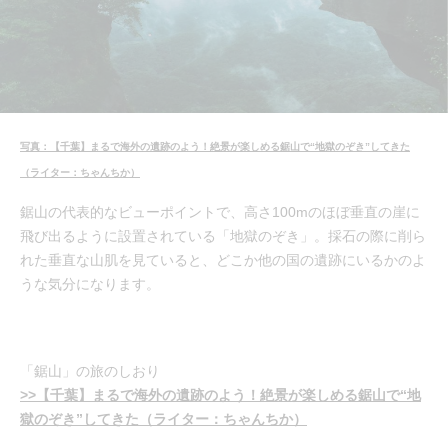
写真：【千葉】まるで海外の遺跡のよう！絶景が楽しめる鋸山で“地獄のぞき”してきた
（ライター：ちゃんちか）
鋸山の代表的なビューポイントで、高さ100mのほぼ垂直の崖に
飛び出るように設置されている「地獄のぞき」。採石の際に削ら
れた垂直な山肌を見ていると、どこか他の国の遺跡にいるかのよ
うな気分になります。
「鋸山」の旅のしおり
>>【千葉】まるで海外の遺跡のよう！絶景が楽しめる鋸山で“地
獄のぞき”してきた（ライター：ちゃんちか）