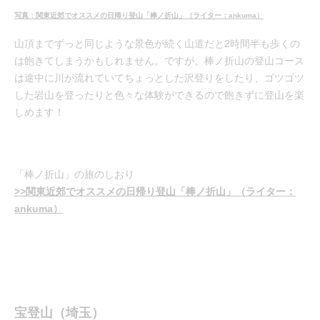
写真：関東近郊でオススメの日帰り登山「棒ノ折山」（ライター：ankuma）
山頂までずっと同じような景色が続く山道だと2時間半も歩くの
は飽きてしまうかもしれません。ですが、棒ノ折山の登山コース
は途中に川が流れていてちょっとした沢登りをしたり、ゴツゴツ
した岩山を登ったりと色々な体験ができるので飽きずに登山を楽
しめます！
「棒ノ折山」の旅のしおり
>>関東近郊でオススメの日帰り登山「棒ノ折山」（ライター：
ankuma）
宝登山（埼玉）