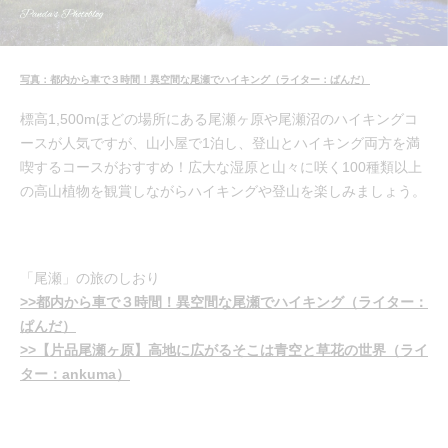
写真：都内から車で３時間！異空間な尾瀬でハイキング（ライター：ぱんだ）
標高1,500mほどの場所にある尾瀬ヶ原や尾瀬沼のハイキングコ
ースが人気ですが、山小屋で1泊し、登山とハイキング両方を満
喫するコースがおすすめ！広大な湿原と山々に咲く100種類以上
の高山植物を観賞しながらハイキングや登山を楽しみましょう。
「尾瀬」の旅のしおり
>>都内から車で３時間！異空間な尾瀬でハイキング（ライター：
ぱんだ）
>>【片品尾瀬ヶ原】高地に広がるそこは青空と草花の世界（ライ
ター：ankuma）