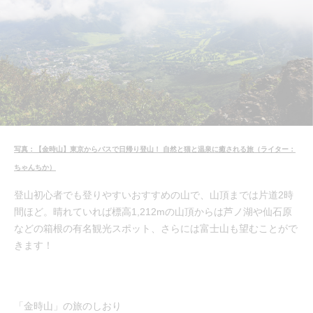
写真：【金時山】東京からバスで日帰り登山！ 自然と猫と温泉に癒される旅（ライター：
ちゃんちか）
登山初心者でも登りやすいおすすめの山で、山頂までは片道2時
間ほど。晴れていれば標高1,212mの山頂からは芦ノ湖や仙石原
などの箱根の有名観光スポット、さらには富士山も望むことがで
きます！
「金時山」の旅のしおり