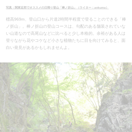
写真：関東近郊でオススメの日帰り登山「棒ノ折山」（ライター：ankuma）
標高969m、登山口から片道2時間半程度で登ることのできる「棒
ノ折山」。棒ノ折山の登山コースは、勾配のある舗装されていな
い山道なので高尾山などに比べると少し本格的。余裕がある人は
登りながら花やコケなど小さな植物たちに目を向けてみると、面
白い発見があるかもしれませんよ。