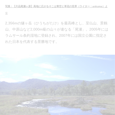
写真：【片品尾瀬ヶ原】高地に広がるそこは青空と草花の世界（ライター：ankuma）よ
り
2,356mの燧ヶ岳（ひうちがたけ）を最高峰とし、至仏山、景鶴
山、中原山など2,000m級の山々が連なる「尾瀬」。2005年には
ラムサール条約湿地に登録され、2007年には国立公園に指定さ
れた日本を代表する景勝地です。