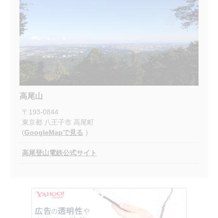
高尾山
〒
193-0844
東京都
八王子市
高尾町
(
GoogleMapで見る
)
高尾登山電鉄公式サイト