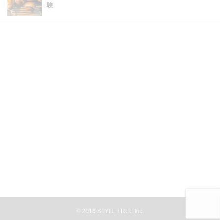
験
©
2016
STYLE FREE,Inc.